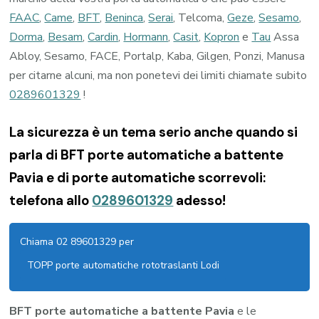
FAAC
,
Came
,
BFT
,
Beninca
,
Serai
, Telcoma,
Geze
,
Sesamo
,
Dorma
,
Besam
,
Cardin
,
Hormann
,
Casit
,
Kopron
e
Tau
Assa
Abloy, Sesamo, FACE, Portalp, Kaba, Gilgen, Ponzi, Manusa
per citarne alcuni, ma non ponetevi dei limiti chiamate subito
0289601329
!
La sicurezza è un tema serio anche quando si
parla di BFT porte automatiche a battente
Pavia e di porte automatiche scorrevoli:
telefona allo
0289601329
adesso!
Chiama 02 89601329 per
TOPP porte automatiche rototraslanti Lodi
BFT porte automatiche a battente Pavia
e le