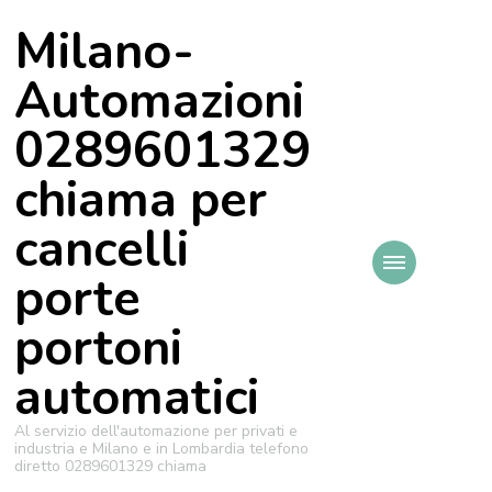
Milano-
Automazioni
0289601329
chiama per
cancelli
porte
portoni
automatici
Al servizio dell'automazione per privati e
industria e Milano e in Lombardia telefono
diretto 0289601329 chiama