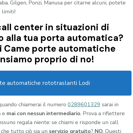
ba, Gilgen, Ponzi, Manusa per citarne alcuni, potete
limiti!
all center in situazioni di
 alla tua porta automatica?
di Came porte automatiche
nsiamo proprio di no!
e automatiche rototraslanti Lodi
 quando chiamerai il numero
0289601329
sarai in
a e
mai con nessun intermediario
. Prova a riflettere
nessuno regala niente: se chiami e risponde un call
 che tutto ciò sia un
servizio gratuito
?
NO
. Questi