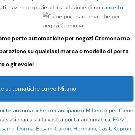
ati e aziende grazie all’installazione di un
cancello
i Came porte automatiche per negozi Cremona ma
iparazione su qualsiasi marca o modello di porta
e o girevole!
te automatiche curve Milano
rte automatiche con antipanico Milano
o per
Came
ualsiasi marca sia la vostra
porta automatica
:
FAAC
,
esamo
,
Dorma
,
Besam
,
Cardin
,
Hormann
,
Casit
,
Kopron