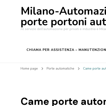
Milano-Automazi
porte portoni au
Al servizio dell'automazione per privati e industria e M
CHIAMA PER ASSISTENZA – MANUTENZIONE
Home page
Porte automatiche
Came porte au
Came porte autom