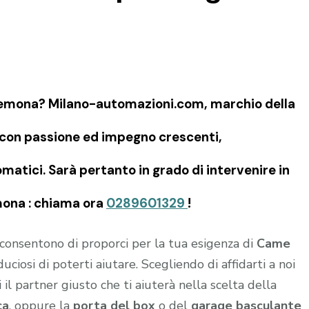
emona? Milano-automazioni.com, marchio della
, con passione ed impegno crescenti,
matici. Sarà pertanto in grado di intervenire in
emona : chiama ora
0289601329
!
i consentono di proporci per la tua esigenza di
Came
duciosi di poterti aiutare. Scegliendo di affidarti a noi
ai il partner giusto che ti aiuterà nella scelta della
ca
, oppure la
porta del box
o del
garage
basculante