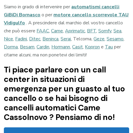
Siamo in grado di intervenire per
automatismi cancelli
GiBiDi Bornasco
o per
motore cancello scorrevole TAU
Vidigulfo
. A prescindere dal marchio del vostro cancello
che può essere
FAAC
,
Came
,
Aprimatic
,
BFT
,
Somfy
,
Sea
,
Nice
,
Fadini
,
Ditec
,
Beninca
,
Serai
, Telcoma,
Geze
,
Sesamo
,
Dorma
,
Besam
,
Cardin
,
Hormann
,
Casit
,
Kopron
e
Tau
per
citarne alcuni, ma non ponetevi dei limiti!
Ti piace parlare con un call
center in situazioni di
emergenza per un guasto al tuo
cancello o se hai bisogno di
cancelli automatici Came
Cassolnovo ? Pensiamo di no!