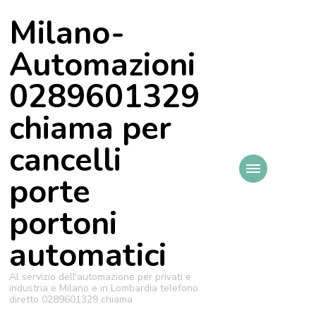
Milano-
Automazioni
0289601329
chiama per
cancelli
porte
portoni
automatici
Al servizio dell'automazione per privati e
industria e Milano e in Lombardia telefono
diretto 0289601329 chiama