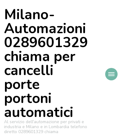
Milano-
Automazioni
0289601329
chiama per
cancelli
porte
portoni
automatici
Al servizio dell'automazione per privati e
industria e Milano e in Lombardia telefono
diretto 0289601329 chiama