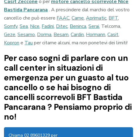
Casit Zeccone
o per
motore cancello scorrevole Nice
Bastida Pancarana
. A prescindere dal marchio del vostro
cancello che può essere
FAAC
,
Came
,
Aprimatic
,
BFT
,
Somfy
,
Sea
,
Nice
,
Fadini
,
Ditec
,
Beninca
,
Serai
, Telcoma,
Geze
,
Sesamo
,
Dorma
,
Besam
,
Cardin
,
Hormann
,
Casit
,
Kopron
e
Tau
per citarne alcuni, ma non ponetevi dei limiti!
Per caso sogni di parlare con un
call center in situazioni di
emergenza per un guasto al tuo
cancello o se hai bisogno di
cancelli scorrevoli BFT Bastida
Pancarana ? Pensiamo proprio di
no!
Chiama 02 89601329 per