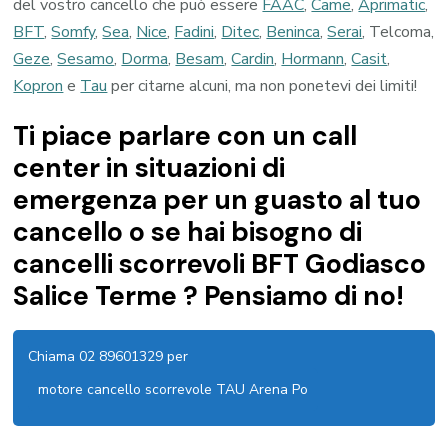
del vostro cancello che può essere
FAAC
,
Came
,
Aprimatic
,
BFT
,
Somfy
,
Sea
,
Nice
,
Fadini
,
Ditec
,
Beninca
,
Serai
, Telcoma,
Geze
,
Sesamo
,
Dorma
,
Besam
,
Cardin
,
Hormann
,
Casit
,
Kopron
e
Tau
per citarne alcuni, ma non ponetevi dei limiti!
Ti piace parlare con un call
center in situazioni di
emergenza per un guasto al tuo
cancello o se hai bisogno di
cancelli scorrevoli BFT Godiasco
Salice Terme ? Pensiamo di no!
Chiama 02 89601329 per
motore cancello scorrevole TAU Arena Po