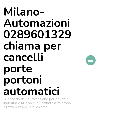
Milano-
Automazioni
0289601329
chiama per
cancelli
porte
portoni
automatici
Al servizio dell'automazione per privati e
industria e Milano e in Lombardia telefono
diretto 0289601329 chiama