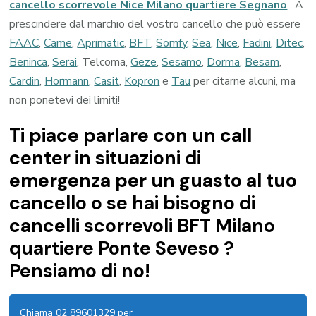
cancello scorrevole Nice Milano quartiere Segnano
. A
prescindere dal marchio del vostro cancello che può essere
FAAC
,
Came
,
Aprimatic
,
BFT
,
Somfy
,
Sea
,
Nice
,
Fadini
,
Ditec
,
Beninca
,
Serai
, Telcoma,
Geze
,
Sesamo
,
Dorma
,
Besam
,
Cardin
,
Hormann
,
Casit
,
Kopron
e
Tau
per citarne alcuni, ma
non ponetevi dei limiti!
Ti piace parlare con un call
center in situazioni di
emergenza per un guasto al tuo
cancello o se hai bisogno di
cancelli scorrevoli BFT Milano
quartiere Ponte Seveso ?
Pensiamo di no!
Chiama 02 89601329 per