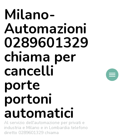
Milano-
Automazioni
0289601329
chiama per
cancelli
porte
portoni
automatici
Al servizio dell'automazione per privati e
industria e Milano e in Lombardia telefono
diretto 0289601329 chiama