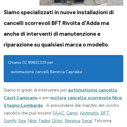
Siamo specializzati in nuove installazioni di
cancelli scorrevoli BFT Rivolta d’Adda
ma
anche di interventi di manutenzione e
riparazione su qualsiasi marca o modello.
Chiama 02 89601329 per
automazione cancelli Beninca Capralba
Siamo in grado di intervenire per
automatismo cancello
Casit Camisano
o per
motore cancello scorrevole Nice
Stagno Lombardo
. A prescindere dal marchio del vostro
cancello che può essere
FAAC
,
Came
,
Aprimatic
,
BFT
,
Somfy
,
Sea
,
Nice
,
Fadini
,
Ditec
,
Beninca
,
Serai
, Telcoma,