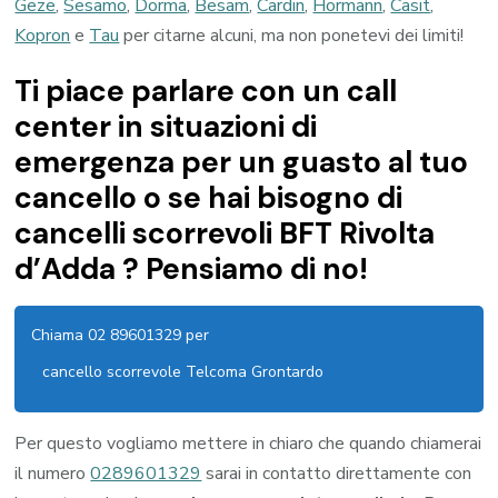
Geze
,
Sesamo
,
Dorma
,
Besam
,
Cardin
,
Hormann
,
Casit
,
Kopron
e
Tau
per citarne alcuni, ma non ponetevi dei limiti!
Ti piace parlare con un call
center in situazioni di
emergenza per un guasto al tuo
cancello o se hai bisogno di
cancelli scorrevoli BFT Rivolta
d’Adda ? Pensiamo di no!
Chiama 02 89601329 per
cancello scorrevole Telcoma Grontardo
Per questo vogliamo mettere in chiaro che quando chiamerai
il numero
0289601329
sarai in contatto direttamente con