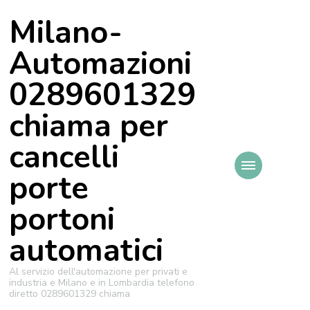
Milano-
Automazioni
0289601329
chiama per
cancelli
porte
portoni
automatici
Al servizio dell'automazione per privati e
industria e Milano e in Lombardia telefono
diretto 0289601329 chiama