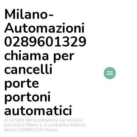
Milano-
Automazioni
0289601329
chiama per
cancelli
porte
portoni
automatici
Al servizio dell'automazione per privati e
industria e Milano e in Lombardia telefono
diretto 0289601329 chiama