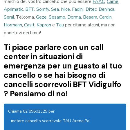
marchio del vostro cancello che può essere
FAAC
,
Came
,
Aprimatic
,
BFT
,
Somfy
,
Sea
,
Nice
,
Fadini
,
Ditec
,
Beninca
,
Serai
, Telcoma,
Geze
,
Sesamo
,
Dorma
,
Besam
,
Cardin
,
Hormann
,
Casit
,
Kopron
e
Tau
per citarne alcuni, ma non
ponetevi dei limiti!
Ti piace parlare con un call
center in situazioni di
emergenza per un guasto al tuo
cancello o se hai bisogno di
cancelli scorrevoli BFT Vidigulfo
? Pensiamo di no!
Chiama 02 89601329 per
motore cancello scorrevole TAU Arena Po