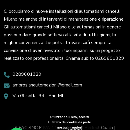
Ci occupiamo di nuove installazioni di automatismi cancelli
Milano ma anche di interventi di manutenzione e riparazione.
Gli automatismi cancelli Milano e le automazioni in genere
possono dare grande sollievo alla vita di tutti i giorni; la
miglior convenienza che potrai trovare sarà sempre la
convinzione di aver investito i tuoi risparmi su un progetto
realizzato con professionalità. Chiama subito 0289601329
0289601329
ambrosianautomazioni@gmail.com
Via Ghisolfa, 34 - Rho MI
Utilizzando il sito, accetti
l'utilizzo dei cookie da parte
SIFAC SNC P.IVA 11437470153
Perfect Coach |
nostra.
maggiori