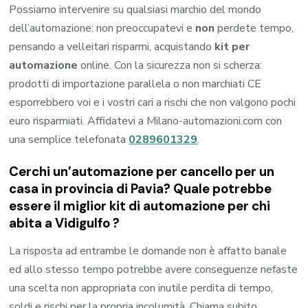
Possiamo intervenire su qualsiasi marchio del mondo
dell’automazione: non preoccupatevi e
non
perdete tempo,
pensando a velleitari risparmi, acquistando
kit per
automazione
online. Con la sicurezza non si scherza:
prodotti di importazione parallela o non marchiati CE
esporrebbero voi e i vostri cari a rischi che non valgono pochi
euro risparmiati. Affidatevi a Milano-automazioni.com con
una semplice telefonata
0289601329
.
Cerchi un’automazione per cancello per un
casa in provincia di
Pavia
? Quale potrebbe
essere il miglior kit di automazione per chi
abita a
Vidigulfo
?
La risposta ad entrambe le domande non è affatto banale
ed allo stesso tempo potrebbe avere conseguenze nefaste
una scelta non appropriata con inutile perdita di tempo,
soldi e rischi per la propria incolumità. Chiama subito