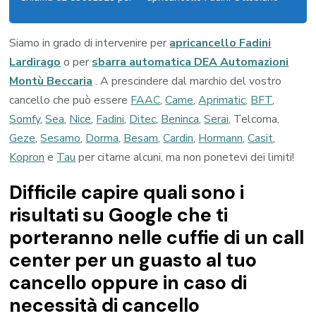
Siamo in grado di intervenire per
apricancello Fadini
Lardirago
o per
sbarra automatica DEA Automazioni
Montù Beccaria
. A prescindere dal marchio del vostro
cancello che può essere
FAAC
,
Came
,
Aprimatic
,
BFT
,
Somfy
,
Sea
,
Nice
,
Fadini
,
Ditec
,
Beninca
,
Serai
, Telcoma,
Geze
,
Sesamo
,
Dorma
,
Besam
,
Cardin
,
Hormann
,
Casit
,
Kopron
e
Tau
per citarne alcuni, ma non ponetevi dei limiti!
Difficile capire quali sono i
risultati su Google che ti
porteranno nelle cuffie di un call
center per un guasto al tuo
cancello oppure in caso di
necessità di cancello