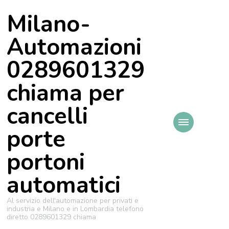
Milano-
Automazioni
0289601329
chiama per
cancelli
porte
portoni
automatici
Al servizio dell'automazione per privati e
industria e Milano e in Lombardia telefono
diretto 0289601329 chiama