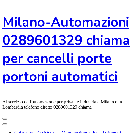
Vai
Milano-Automazioni
al
contenuto
0289601329 chiama
per cancelli porte
portoni automatici
Al servizio dell'automazione per privati e industria e Milano e in
Lombardia telefono diretto 0289601329 chiama
Chiama per Assistenza – Manutenzione e Installazione di