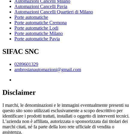
Automazioni Cancelli Milano
Automazioni Cancelli Pavia
Automazioni Cancelli Quartieri di Milano
Porte automatiche
Porte automatiche Cremona
Porte automatiche Lodi
Porte automatiche Milano
Porte automatiche Pavia
SIFAC SNC
0289601329
ambrosianautomazioni@gmail.com
Disclaimer
I marchi, le denominazioni e le immagini eventualmente presenti su
questo sito sono utilizzati esclusivamente a scopo descrittivo per
identificare i prodotti trattati, installati o oggetto di interventi tecnici.
L’azienda non è affiliata, autorizzata o sponsorizzata dai titolari dei
marchi citati, né fa parte della loro rete ufficiale di vendita o
assistenza.