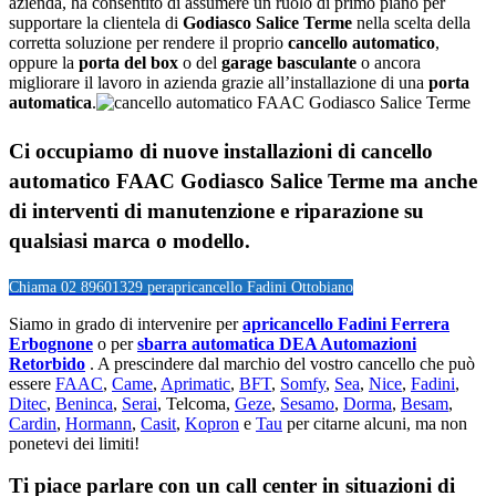
azienda, ha consentito di assumere un ruolo di primo piano per
supportare la clientela di
Godiasco Salice Terme
nella scelta della
corretta soluzione per rendere il proprio
cancello automatico
,
oppure la
porta del box
o del
garage
basculante
o ancora
migliorare il lavoro in azienda grazie all’installazione di una
porta
automatica
.
Ci occupiamo di nuove installazioni di
cancello
automatico FAAC Godiasco Salice Terme
ma anche
di interventi di manutenzione e riparazione su
qualsiasi marca o modello.
Chiama 02 89601329 per
apricancello Fadini Ottobiano
Siamo in grado di intervenire per
apricancello Fadini Ferrera
Erbognone
o per
sbarra automatica DEA Automazioni
Retorbido
. A prescindere dal marchio del vostro cancello che può
essere
FAAC
,
Came
,
Aprimatic
,
BFT
,
Somfy
,
Sea
,
Nice
,
Fadini
,
Ditec
,
Beninca
,
Serai
, Telcoma,
Geze
,
Sesamo
,
Dorma
,
Besam
,
Cardin
,
Hormann
,
Casit
,
Kopron
e
Tau
per citarne alcuni, ma non
ponetevi dei limiti!
Ti piace parlare con un call center in situazioni di