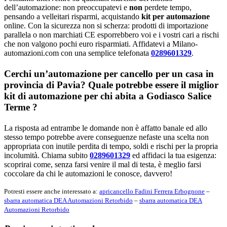
dell’automazione: non preoccupatevi e
non
perdete tempo,
pensando a velleitari risparmi, acquistando
kit per automazione
online. Con la sicurezza non si scherza: prodotti di importazione
parallela o non marchiati CE esporrebbero voi e i vostri cari a rischi
che non valgono pochi euro risparmiati. Affidatevi a Milano-
automazioni.com con una semplice telefonata
0289601329
.
Cerchi un’automazione per cancello per un casa in
provincia di
Pavia
? Quale potrebbe essere il miglior
kit di automazione per chi abita a
Godiasco Salice
Terme
?
La risposta ad entrambe le domande non è affatto banale ed allo
stesso tempo potrebbe avere conseguenze nefaste una scelta non
appropriata con inutile perdita di tempo, soldi e rischi per la propria
incolumità. Chiama subito
0289601329
ed affidaci la tua esigenza:
scoprirai come, senza farsi venire il mal di testa, è meglio farsi
coccolare da chi le automazioni le conosce, davvero!
Potresti essere anche interessato a:
apricancello Fadini Ferrera Erbognone
–
sbarra automatica DEA Automazioni Retorbido
–
sbarra automatica DEA
Automazioni Retorbido