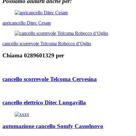
Possiamo aiutarti anche per:
Navigazione
articoli
apricancello Ditec Cesate
cancello scorrevole Telcoma Robecco d’Oglio
Chiama 0289601329 per
cancello scorrevole Telcoma Cervesina
cancello elettrico Ditec Lungavilla
automazione cancello Somfy Cassolnovo