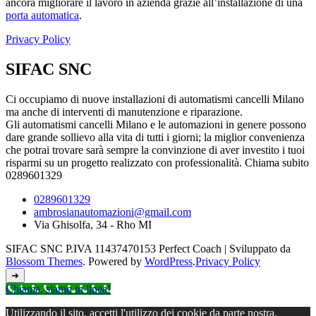
ancora migliorare il lavoro in azienda grazie all’installazione di una
porta automatica
.
Privacy Policy
SIFAC SNC
Ci occupiamo di nuove installazioni di automatismi cancelli Milano
ma anche di interventi di manutenzione e riparazione.
Gli automatismi cancelli Milano e le automazioni in genere possono
dare grande sollievo alla vita di tutti i giorni; la miglior convenienza
che potrai trovare sarà sempre la convinzione di aver investito i tuoi
risparmi su un progetto realizzato con professionalità. Chiama subito
0289601329
0289601329
ambrosianautomazioni@gmail.com
Via Ghisolfa, 34 - Rho MI
SIFAC SNC P.IVA 11437470153
Perfect Coach | Sviluppato da
Blossom Themes
. Powered by
WordPress
.
Privacy Policy
➜
Chiama, siamo in linea!
Utilizzando il sito, accetti l'utilizzo dei cookie da parte nostra.