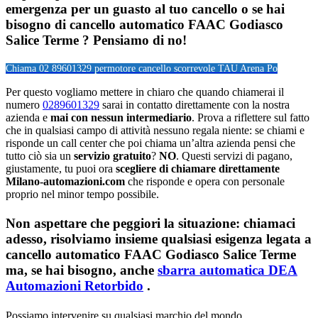
emergenza per un guasto al tuo cancello o se hai
bisogno di cancello automatico FAAC Godiasco
Salice Terme ? Pensiamo di no!
Chiama 02 89601329 per
motore cancello scorrevole TAU Arena Po
Per questo vogliamo mettere in chiaro che quando chiamerai il
numero
0289601329
sarai in contatto direttamente con la nostra
azienda e
mai con nessun intermediario
. Prova a riflettere sul fatto
che in qualsiasi campo di attività nessuno regala niente: se chiami e
risponde un call center che poi chiama un’altra azienda pensi che
tutto ciò sia un
servizio gratuito
?
NO
. Questi servizi di pagano,
giustamente, tu puoi ora
scegliere di chiamare direttamente
Milano-automazioni.com
che risponde e opera con personale
proprio nel minor tempo possibile.
Non aspettare che peggiori la situazione: chiamaci
adesso, risolviamo insieme qualsiasi esigenza legata a
cancello automatico FAAC Godiasco Salice Terme
ma, se hai bisogno, anche
sbarra automatica DEA
Automazioni Retorbido
.
Possiamo intervenire su qualsiasi marchio del mondo