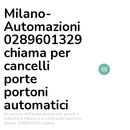
Milano-
Automazioni
0289601329
chiama per
cancelli
porte
portoni
automatici
Al servizio dell'automazione per privati e
industria e Milano e in Lombardia telefono
diretto 0289601329 chiama