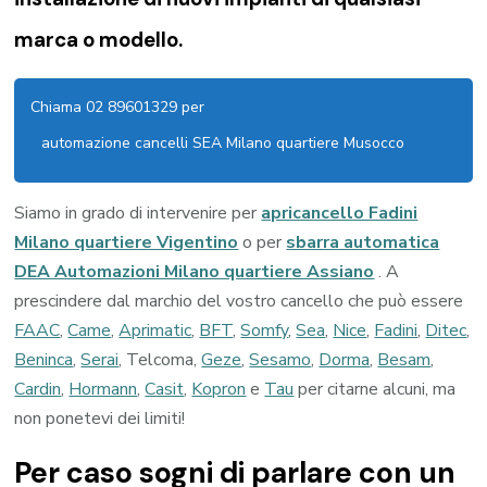
marca o modello.
Chiama 02 89601329 per
automazione cancelli SEA Milano quartiere Musocco
Siamo in grado di intervenire per
apricancello Fadini
Milano quartiere Vigentino
o per
sbarra automatica
DEA Automazioni Milano quartiere Assiano
. A
prescindere dal marchio del vostro cancello che può essere
FAAC
,
Came
,
Aprimatic
,
BFT
,
Somfy
,
Sea
,
Nice
,
Fadini
,
Ditec
,
Beninca
,
Serai
, Telcoma,
Geze
,
Sesamo
,
Dorma
,
Besam
,
Cardin
,
Hormann
,
Casit
,
Kopron
e
Tau
per citarne alcuni, ma
non ponetevi dei limiti!
Per caso sogni di parlare con un