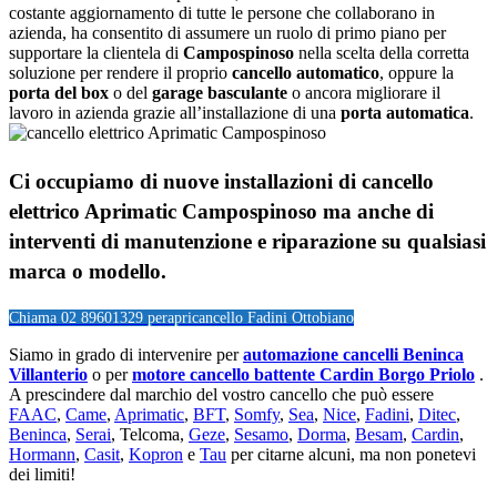
costante aggiornamento di tutte le persone che collaborano in
azienda, ha consentito di assumere un ruolo di primo piano per
supportare la clientela di
Campospinoso
nella scelta della corretta
soluzione per rendere il proprio
cancello automatico
, oppure la
porta del box
o del
garage
basculante
o ancora migliorare il
lavoro in azienda grazie all’installazione di una
porta automatica
.
Ci occupiamo di nuove installazioni di
cancello
elettrico Aprimatic Campospinoso
ma anche di
interventi di manutenzione e riparazione su qualsiasi
marca o modello.
Chiama 02 89601329 per
apricancello Fadini Ottobiano
Siamo in grado di intervenire per
automazione cancelli Beninca
Villanterio
o per
motore cancello battente Cardin Borgo Priolo
.
A prescindere dal marchio del vostro cancello che può essere
FAAC
,
Came
,
Aprimatic
,
BFT
,
Somfy
,
Sea
,
Nice
,
Fadini
,
Ditec
,
Beninca
,
Serai
, Telcoma,
Geze
,
Sesamo
,
Dorma
,
Besam
,
Cardin
,
Hormann
,
Casit
,
Kopron
e
Tau
per citarne alcuni, ma non ponetevi
dei limiti!