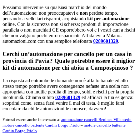
Possiamo intervenire su qualsiasi marchio del mondo
dell’automazione: non preoccupatevi e
non
perdete tempo,
pensando a velleitari risparmi, acquistando
kit per automazione
online. Con la sicurezza non si scherza: prodotti di importazione
parallela o non marchiati CE esporrebbero voi e i vostri cari a rischi
che non valgono pochi euro risparmiati. Affidatevi a Milano-
automazioni.com con una semplice telefonata
0289601329
.
Cerchi un’automazione per cancello per un casa in
provincia di
Pavia
? Quale potrebbe essere il miglior
kit di automazione per chi abita a
Campospinoso
?
La risposta ad entrambe le domande non è affatto banale ed allo
stesso tempo potrebbe avere conseguenze nefaste una scelta non
appropriata con inutile perdita di tempo, soldi e rischi per la propria
incolumità. Chiama subito
0289601329
ed affidaci la tua esigenza:
scoprirai come, senza farsi venire il mal di testa, è meglio farsi
coccolare da chi le automazioni le conosce, davvero!
Potresti essere anche interessato a:
automazione cancelli Beninca Villanterio
–
motore cancello battente Cardin Borgo Priolo
–
motore cancello battente
Cardin Borgo Priolo