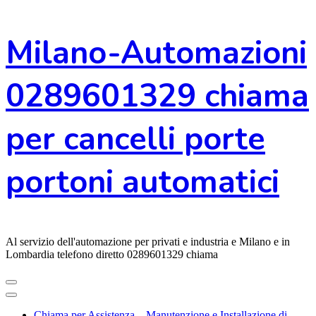
Vai
Milano-Automazioni
al
contenuto
0289601329 chiama
per cancelli porte
portoni automatici
Al servizio dell'automazione per privati e industria e Milano e in
Lombardia telefono diretto 0289601329 chiama
Chiama per Assistenza – Manutenzione e Installazione di