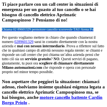
Ti piace parlare con un call center in situazioni di
emergenza per un guasto al tuo cancello o se hai
bisogno di cancello elettrico Aprimatic
Campospinoso ? Pensiamo di no!
Chiama 02 89601329 per
motore cancello scorrevole TAU Arena Po
Per questo vogliamo mettere in chiaro che quando chiamerai il
numero
0289601329
sarai in contatto direttamente con la nostra
azienda e
mai con nessun intermediario
. Prova a riflettere sul fatto
che in qualsiasi campo di attività nessuno regala niente: se chiami e
risponde un call center che poi chiama un’altra azienda pensi che
tutto ciò sia un
servizio gratuito
?
NO
. Questi servizi di pagano,
giustamente, tu puoi ora
scegliere di chiamare direttamente
Milano-automazioni.com
che risponde e opera con personale
proprio nel minor tempo possibile.
Non aspettare che peggiori la situazione: chiamaci
adesso, risolviamo insieme qualsiasi esigenza legata a
cancello elettrico Aprimatic Campospinoso
ma, se
hai bisogno, anche
motore cancello battente Cardin
Borgo Priolo
.