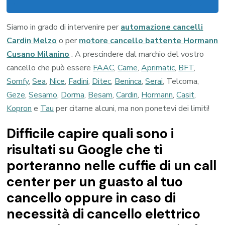
Siamo in grado di intervenire per
automazione cancelli
Cardin Melzo
o per
motore cancello battente Hormann
Cusano Milanino
. A prescindere dal marchio del vostro
cancello che può essere
FAAC
,
Came
,
Aprimatic
,
BFT
,
Somfy
,
Sea
,
Nice
,
Fadini
,
Ditec
,
Beninca
,
Serai
, Telcoma,
Geze
,
Sesamo
,
Dorma
,
Besam
,
Cardin
,
Hormann
,
Casit
,
Kopron
e
Tau
per citarne alcuni, ma non ponetevi dei limiti!
Difficile capire quali sono i
risultati su Google che ti
porteranno nelle cuffie di un call
center per un guasto al tuo
cancello oppure in caso di
necessità di cancello elettrico