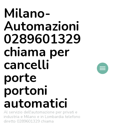
Milano-
Automazioni
0289601329
chiama per
cancelli
porte
portoni
automatici
Al servizio dell'automazione per privati e
industria e Milano e in Lombardia telefono
diretto 0289601329 chiama