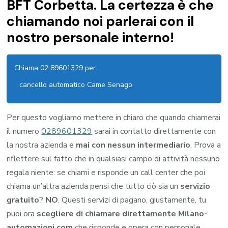
BFT Corbetta. La certezza è che
chiamando noi parlerai con il
nostro personale interno!
Chiama 02 89601329 per
cancello automatico Came Senago
Per questo vogliamo mettere in chiaro che quando chiamerai
il numero
0289601329
sarai in contatto direttamente con
la nostra azienda e
mai con nessun intermediario
. Prova a
riflettere sul fatto che in qualsiasi campo di attività nessuno
regala niente: se chiami e risponde un call center che poi
chiama un’altra azienda pensi che tutto ciò sia un
servizio
gratuito
?
NO
. Questi servizi di pagano, giustamente, tu
puoi ora
scegliere di chiamare direttamente Milano-
automazioni.com
che risponde e opera con personale