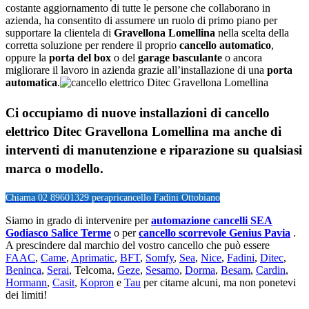
costante aggiornamento di tutte le persone che collaborano in
azienda, ha consentito di assumere un ruolo di primo piano per
supportare la clientela di
Gravellona Lomellina
nella scelta della
corretta soluzione per rendere il proprio
cancello automatico
,
oppure la
porta del box
o del
garage
basculante
o ancora
migliorare il lavoro in azienda grazie all’installazione di una
porta
automatica
.
Ci occupiamo di nuove installazioni di
cancello
elettrico Ditec Gravellona Lomellina
ma anche di
interventi di manutenzione e riparazione su qualsiasi
marca o modello.
Chiama 02 89601329 per
apricancello Fadini Ottobiano
Siamo in grado di intervenire per
automazione cancelli SEA
Godiasco Salice Terme
o per
cancello scorrevole Genius Pavia
.
A prescindere dal marchio del vostro cancello che può essere
FAAC
,
Came
,
Aprimatic
,
BFT
,
Somfy
,
Sea
,
Nice
,
Fadini
,
Ditec
,
Beninca
,
Serai
, Telcoma,
Geze
,
Sesamo
,
Dorma
,
Besam
,
Cardin
,
Hormann
,
Casit
,
Kopron
e
Tau
per citarne alcuni, ma non ponetevi
dei limiti!