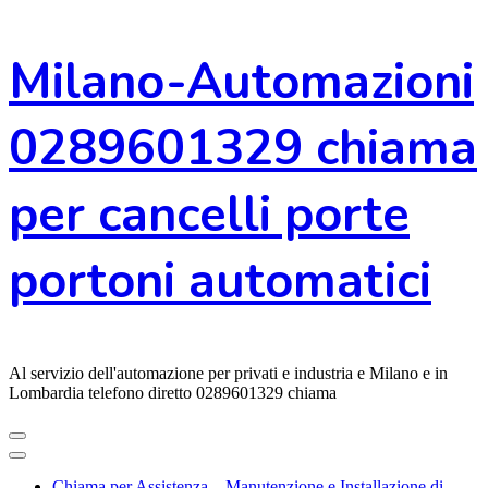
Vai
Milano-Automazioni
al
contenuto
0289601329 chiama
per cancelli porte
portoni automatici
Al servizio dell'automazione per privati e industria e Milano e in
Lombardia telefono diretto 0289601329 chiama
Chiama per Assistenza – Manutenzione e Installazione di