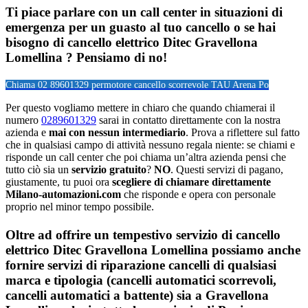
Ti piace parlare con un call center in situazioni di
emergenza per un guasto al tuo cancello o se hai
bisogno di cancello elettrico Ditec Gravellona
Lomellina ? Pensiamo di no!
Chiama 02 89601329 per
motore cancello scorrevole TAU Arena Po
Per questo vogliamo mettere in chiaro che quando chiamerai il
numero
0289601329
sarai in contatto direttamente con la nostra
azienda e
mai con nessun intermediario
. Prova a riflettere sul fatto
che in qualsiasi campo di attività nessuno regala niente: se chiami e
risponde un call center che poi chiama un’altra azienda pensi che
tutto ciò sia un
servizio gratuito
?
NO
. Questi servizi di pagano,
giustamente, tu puoi ora
scegliere di chiamare direttamente
Milano-automazioni.com
che risponde e opera con personale
proprio nel minor tempo possibile.
Oltre ad offrire un tempestivo servizio di cancello
elettrico Ditec Gravellona Lomellina possiamo anche
fornire servizi di riparazione cancelli di qualsiasi
marca e tipologia (cancelli automatici scorrevoli,
cancelli automatici a battente) sia a Gravellona