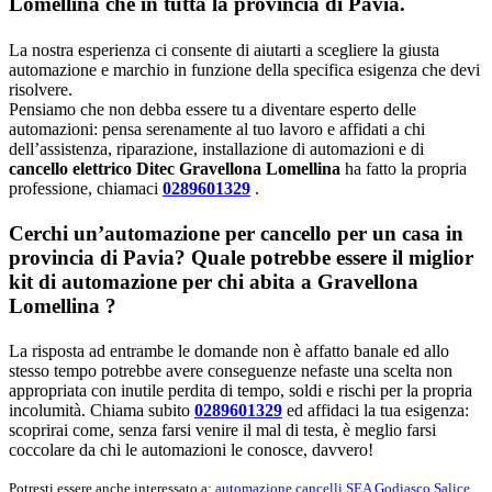
Lomellina che in tutta la provincia di Pavia.
La nostra esperienza ci consente di aiutarti a scegliere la giusta
automazione e marchio in funzione della specifica esigenza che devi
risolvere.
Pensiamo che non debba essere tu a diventare esperto delle
automazioni: pensa serenamente al tuo lavoro e affidati a chi
dell’assistenza, riparazione, installazione di automazioni e di
cancello elettrico Ditec Gravellona Lomellina
ha fatto la propria
professione, chiamaci
0289601329
.
Cerchi un’automazione per cancello per un casa in
provincia di
Pavia
? Quale potrebbe essere il miglior
kit di automazione per chi abita a
Gravellona
Lomellina
?
La risposta ad entrambe le domande non è affatto banale ed allo
stesso tempo potrebbe avere conseguenze nefaste una scelta non
appropriata con inutile perdita di tempo, soldi e rischi per la propria
incolumità. Chiama subito
0289601329
ed affidaci la tua esigenza:
scoprirai come, senza farsi venire il mal di testa, è meglio farsi
coccolare da chi le automazioni le conosce, davvero!
Potresti essere anche interessato a:
automazione cancelli SEA Godiasco Salice