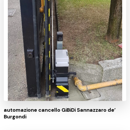
automazione cancello GiBiDi Sannazzaro de’
Burgondi