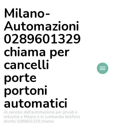
Milano-
Automazioni
0289601329
chiama per
cancelli
porte
portoni
automatici
Al servizio dell'automazione per privati e
industria e Milano e in Lombardia telefono
diretto 0289601329 chiama