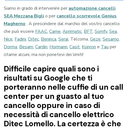
Siamo in grado di intervenire per
automazione cancelli
SEA Mezzana Bigli
o per
cancello scorrevole Genius
Magherno
. A prescindere dal marchio del vostro cancello
che può essere
FAAC
,
Came
,
Aprimatic
,
BFT
,
Somfy
,
Sea
,
Nice
,
Fadini
,
Ditec
,
Beninca
,
Serai
, Telcoma,
Geze
,
Sesamo
,
Dorma
,
Besam
,
Cardin
,
Hormann
,
Casit
,
Kopron
e
Tau
per
citarne alcuni, ma non ponetevi dei limiti!
Difficile capire quali sono i
risultati su Google che ti
porteranno nelle cuffie di un call
center per un guasto al tuo
cancello oppure in caso di
necessità di cancello elettrico
Ditec Lomello. La certezza è che