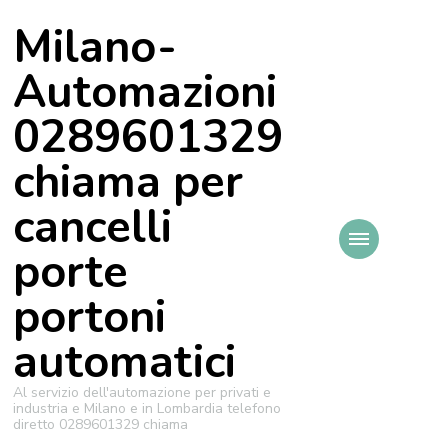
Milano-
Automazioni
0289601329
chiama per
cancelli
porte
portoni
automatici
Al servizio dell'automazione per privati e
industria e Milano e in Lombardia telefono
diretto 0289601329 chiama