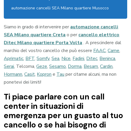
automazione cancelli SEA Milano quartiere Musocco
Siamo in grado di intervenire per
automazione cancelli
SEA Milano quartiere Creta
o per
cancello elettrico
Ditec Milano quartiere Porta Volta
. A prescindere dal
marchio del vostro cancello che può essere
FAAC
,
Came
,
Aprimatic
,
BFT
,
Somfy
,
Sea
,
Nice
,
Fadini
,
Ditec
,
Beninca
,
Serai
, Telcoma,
Geze
,
Sesamo
,
Dorma
,
Besam
,
Cardin
,
Hormann
,
Casit
,
Kopron
e
Tau
per citarne alcuni, ma non
ponetevi dei limiti!
Ti piace parlare con un call
center in situazioni di
emergenza per un guasto al tuo
cancello o se hai bisogno di