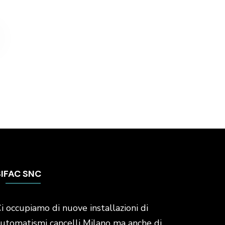
SIFAC SNC
i occupiamo di nuove installazioni di
utomatismi cancelli Milano ma anche di