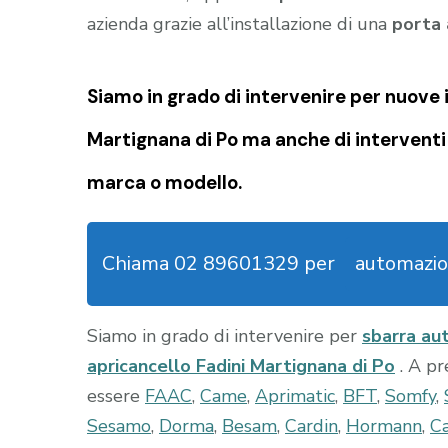
azienda grazie all’installazione di una
porta
Siamo in grado di intervenire per nuove i
Martignana di Po
ma anche di interventi
marca o modello.
Chiama 02 89601329 per
automazio
Siamo in grado di intervenire per
sbarra au
apricancello Fadini Martignana di Po
. A p
essere
FAAC
,
Came
,
Aprimatic
,
BFT
,
Somfy
,
Sesamo
,
Dorma
,
Besam
,
Cardin
,
Hormann
,
Ca