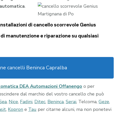
 automatica
.
nstallazioni di
cancello scorrevole Genius
 di manutenzione e riparazione su qualsiasi
ne cancelli Beninca Capralba
tomatica DEA Automazioni Offanengo
o per
rescindere dal marchio del vostro cancello che può
Sea
,
Nice
,
Fadini
,
Ditec
,
Beninca
,
Serai
, Telcoma,
Geze
,
sit
,
Kopron
e
Tau
per citarne alcuni, ma non ponetevi