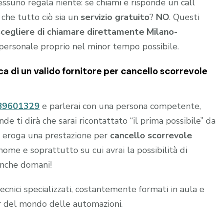
nessuno regala niente: se chiami e risponde un call
 che tutto ciò sia un
servizio gratuito
?
NO
. Questi
scegliere di chiamare direttamente Milano-
personale proprio nel minor tempo possibile.
rca di un valido fornitore per
cancello scorrevole
89601329
e parlerai con una persona competente,
 ti dirà che sarai ricontattato “il prima possibile” da
chi eroga una prestazione per
cancello scorrevole
ome e soprattutto su cui avrai la possibilità di
anche domani!
nici specializzati, costantemente formati in aula e
r del mondo delle automazioni.