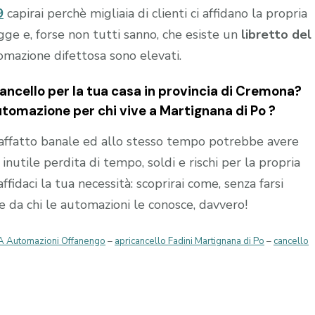
9
capirai perchè migliaia di clienti ci affidano la propria
gge e, forse non tutti sanno, che esiste un
libretto del
tomazione difettosa sono elevati.
ncello per la tua casa in provincia di
Cremona
?
automazione per chi vive a
Martignana di Po
?
affatto banale ed allo stesso tempo potrebbe avere
nutile perdita di tempo, soldi e rischi per la propria
affidaci la tua necessità: scoprirai come, senza farsi
re da chi le automazioni le conosce, davvero!
A Automazioni Offanengo
–
apricancello Fadini Martignana di Po
–
cancello