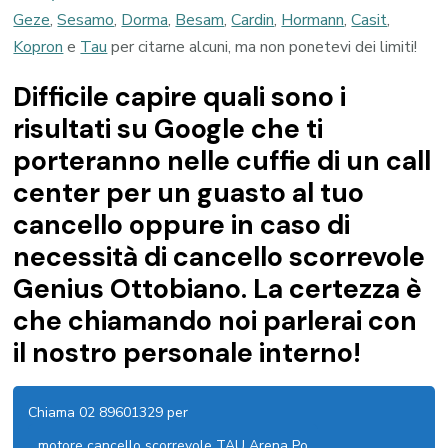
Geze
,
Sesamo
,
Dorma
,
Besam
,
Cardin
,
Hormann
,
Casit
,
Kopron
e
Tau
per citarne alcuni, ma non ponetevi dei limiti!
Difficile capire quali sono i
risultati su Google che ti
porteranno nelle cuffie di un call
center per un guasto al tuo
cancello oppure in caso di
necessità di cancello scorrevole
Genius Ottobiano. La certezza è
che chiamando noi parlerai con
il nostro personale interno!
Chiama 02 89601329 per
motore cancello scorrevole TAU Arena Po