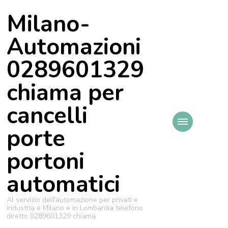
Milano-
Automazioni
0289601329
chiama per
cancelli
porte
portoni
automatici
Al servizio dell'automazione per privati e
industria e Milano e in Lombardia telefono
diretto 0289601329 chiama