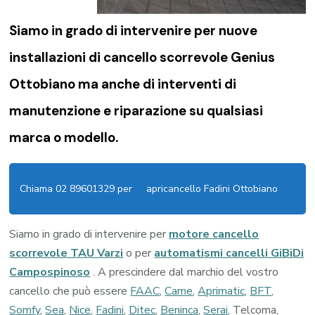
Siamo in grado di intervenire per nuove
installazioni di
cancello scorrevole Genius
Ottobiano
ma anche di interventi di
manutenzione e riparazione su qualsiasi
marca o modello.
Chiama 02 89601329 per
apricancello Fadini Ottobiano
Siamo in grado di intervenire per
motore cancello
scorrevole TAU Varzi
o per
automatismi cancelli GiBiDi
Campospinoso
. A prescindere dal marchio del vostro
cancello che può essere
FAAC
,
Came
,
Aprimatic
,
BFT
,
Somfy
,
Sea
,
Nice
,
Fadini
,
Ditec
,
Beninca
,
Serai
, Telcoma,