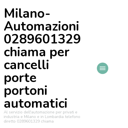
Milano-
Automazioni
0289601329
chiama per
cancelli
porte
portoni
automatici
Al servizio dell'automazione per privati e
industria e Milano e in Lombardia telefono
diretto 0289601329 chiama