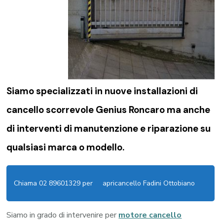
Siamo specializzati in nuove installazioni di
cancello scorrevole Genius Roncaro
ma anche
di interventi di manutenzione e riparazione su
qualsiasi marca o modello.
Chiama 02 89601329 per
apricancello Fadini Ottobiano
Siamo in grado di intervenire per
motore cancello