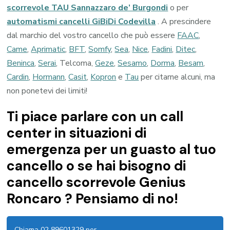
scorrevole TAU Sannazzaro de’ Burgondi
o per
automatismi cancelli GiBiDi Codevilla
. A prescindere
dal marchio del vostro cancello che può essere
FAAC
,
Came
,
Aprimatic
,
BFT
,
Somfy
,
Sea
,
Nice
,
Fadini
,
Ditec
,
Beninca
,
Serai
, Telcoma,
Geze
,
Sesamo
,
Dorma
,
Besam
,
Cardin
,
Hormann
,
Casit
,
Kopron
e
Tau
per citarne alcuni, ma
non ponetevi dei limiti!
Ti piace parlare con un call
center in situazioni di
emergenza per un guasto al tuo
cancello o se hai bisogno di
cancello scorrevole Genius
Roncaro ? Pensiamo di no!
Chiama 02 89601329 per