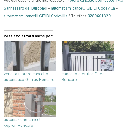
Potresti essere anche interessato a:
motore cancello scorrevole TAU
Sannazzaro de’ Burgondi
–
automatismi cancelli GiBiDi Codevilla
–
automatismi cancelli GiBiDi Codevilla
? Telefona
0289601329
Possiamo aiutarti anche per:
vendita motore cancello
cancello elettrico Ditec
automatico Genius Roncaro
Roncaro
automazione cancelli
Kopron Roncaro