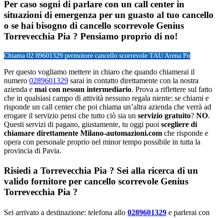
Per caso sogni di parlare con un call center in
situazioni di emergenza per un guasto al tuo cancello
o se hai bisogno di cancello scorrevole Genius
Torrevecchia Pia ? Pensiamo proprio di no!
Chiama 02 89601329 per
motore cancello scorrevole TAU Arena Po
Per questo vogliamo mettere in chiaro che quando chiamerai il
numero
0289601329
sarai in contatto direttamente con la nostra
azienda e
mai con nessun intermediario
. Prova a riflettere sul fatto
che in qualsiasi campo di attività nessuno regala niente: se chiami e
risponde un call center che poi chiama un’altra azienda che verrà ad
erogare il servizio pensi che tutto ciò sia un
servizio gratuito
?
NO
.
Questi servizi di pagano, giustamente, tu oggi puoi
scegliere di
chiamare direttamente Milano-automazioni.com
che risponde e
opera con personale proprio nel minor tempo possibile in tutta la
provincia di Pavia.
Risiedi a
Torrevecchia Pia
? Sei alla ricerca di un
valido fornitore per
cancello scorrevole Genius
Torrevecchia Pia
?
Sei arrivato a destinazione: telefona allo
0289601329
e parlerai con