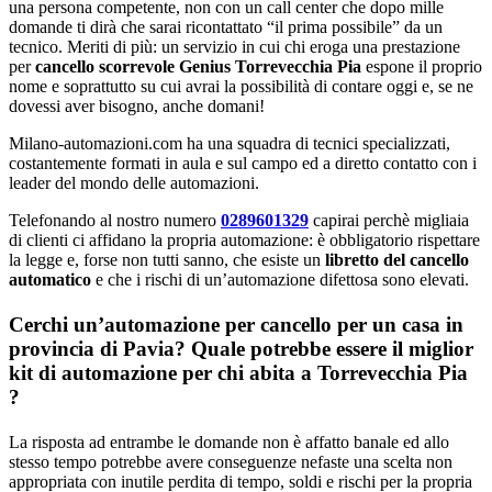
una persona competente, non con un call center che dopo mille
domande ti dirà che sarai ricontattato “il prima possibile” da un
tecnico. Meriti di più: un servizio in cui chi eroga una prestazione
per
cancello scorrevole Genius Torrevecchia Pia
espone il proprio
nome e soprattutto su cui avrai la possibilità di contare oggi e, se ne
dovessi aver bisogno, anche domani!
Milano-automazioni.com ha una squadra di tecnici specializzati,
costantemente formati in aula e sul campo ed a diretto contatto con i
leader del mondo delle automazioni.
Telefonando al nostro numero
0289601329
capirai perchè migliaia
di clienti ci affidano la propria automazione: è obbligatorio rispettare
la legge e, forse non tutti sanno, che esiste un
libretto del cancello
automatico
e che i rischi di un’automazione difettosa sono elevati.
Cerchi un’automazione per cancello per un casa in
provincia di
Pavia
? Quale potrebbe essere il miglior
kit di automazione per chi abita a
Torrevecchia Pia
?
La risposta ad entrambe le domande non è affatto banale ed allo
stesso tempo potrebbe avere conseguenze nefaste una scelta non
appropriata con inutile perdita di tempo, soldi e rischi per la propria