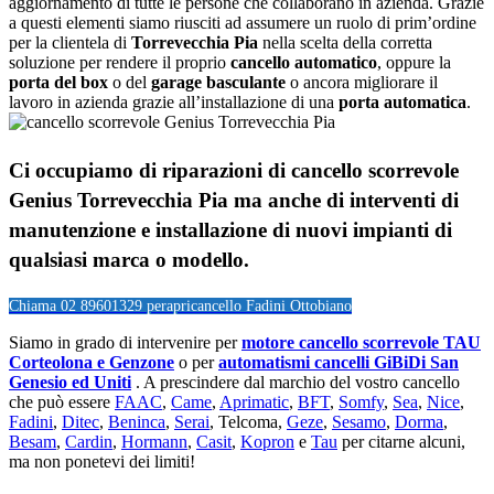
aggiornamento di tutte le persone che collaborano in azienda. Grazie
a questi elementi siamo riusciti ad assumere un ruolo di prim’ordine
per la clientela di
Torrevecchia Pia
nella scelta della corretta
soluzione per rendere il proprio
cancello automatico
, oppure la
porta del box
o del
garage
basculante
o ancora migliorare il
lavoro in azienda grazie all’installazione di una
porta automatica
.
Ci occupiamo di riparazioni di
cancello scorrevole
Genius Torrevecchia Pia
ma anche di interventi di
manutenzione e installazione di nuovi impianti di
qualsiasi marca o modello.
Chiama 02 89601329 per
apricancello Fadini Ottobiano
Siamo in grado di intervenire per
motore cancello scorrevole TAU
Corteolona e Genzone
o per
automatismi cancelli GiBiDi San
Genesio ed Uniti
. A prescindere dal marchio del vostro cancello
che può essere
FAAC
,
Came
,
Aprimatic
,
BFT
,
Somfy
,
Sea
,
Nice
,
Fadini
,
Ditec
,
Beninca
,
Serai
, Telcoma,
Geze
,
Sesamo
,
Dorma
,
Besam
,
Cardin
,
Hormann
,
Casit
,
Kopron
e
Tau
per citarne alcuni,
ma non ponetevi dei limiti!