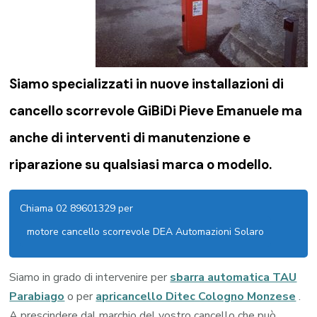
Siamo specializzati in nuove installazioni di
cancello scorrevole GiBiDi Pieve Emanuele
ma
anche di interventi di manutenzione e
riparazione su qualsiasi marca o modello.
Chiama 02 89601329 per
motore cancello scorrevole DEA Automazioni Solaro
Siamo in grado di intervenire per
sbarra automatica TAU
Parabiago
o per
apricancello Ditec Cologno Monzese
.
A prescindere dal marchio del vostro cancello che può