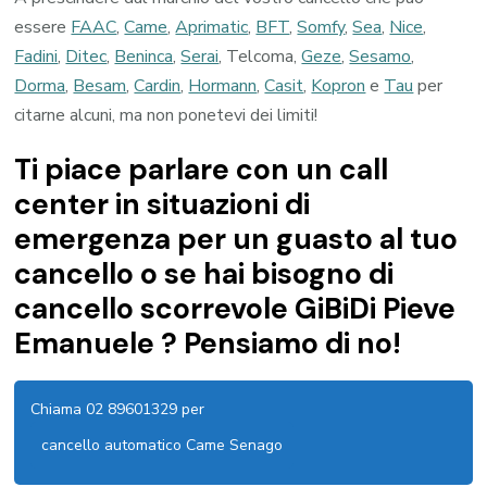
essere
FAAC
,
Came
,
Aprimatic
,
BFT
,
Somfy
,
Sea
,
Nice
,
Fadini
,
Ditec
,
Beninca
,
Serai
, Telcoma,
Geze
,
Sesamo
,
Dorma
,
Besam
,
Cardin
,
Hormann
,
Casit
,
Kopron
e
Tau
per
citarne alcuni, ma non ponetevi dei limiti!
Ti piace parlare con un call
center in situazioni di
emergenza per un guasto al tuo
cancello o se hai bisogno di
cancello scorrevole GiBiDi Pieve
Emanuele ? Pensiamo di no!
Chiama 02 89601329 per
cancello automatico Came Senago