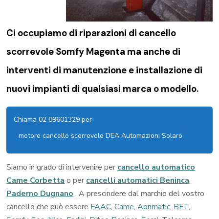
Ci occupiamo di riparazioni di
cancello
scorrevole Somfy Magenta
ma anche di
interventi di manutenzione e installazione di
nuovi impianti di qualsiasi marca o modello.
Chiama 02 89601329 per
motore cancello scorrevole DEA Automazioni Solaro
Siamo in grado di intervenire per
cancello automatico
Came Corbetta
o per
cancelli automatici Beninca
Paderno Dugnano
. A prescindere dal marchio del vostro
cancello che può essere
FAAC
,
Came
,
Aprimatic
,
BFT
,