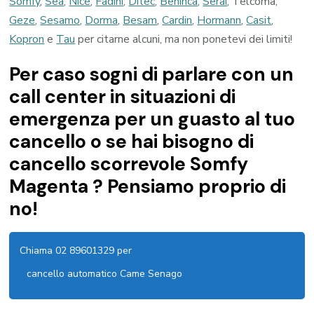
Somfy
,
Sea
,
Nice
,
Fadini
,
Ditec
,
Beninca
,
Serai
, Telcoma,
Geze
,
Sesamo
,
Dorma
,
Besam
,
Cardin
,
Hormann
,
Casit
,
Kopron
e
Tau
per citarne alcuni, ma non ponetevi dei limiti!
Per caso sogni di parlare con un
call center in situazioni di
emergenza per un guasto al tuo
cancello o se hai bisogno di
cancello scorrevole Somfy
Magenta ? Pensiamo proprio di
no!
Chiama 02 89601329 per
cancello automatico Came Senago