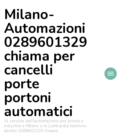
Milano-
Automazioni
0289601329
chiama per
cancelli
porte
portoni
automatici
Al servizio dell'automazione per privati e
industria e Milano e in Lombardia telefono
diretto 0289601329 chiama