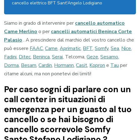
cancello elettrico BFT Sant'Angelo Lodigiano
Siamo in grado di intervenire per
cancello automatico
Came Merlino
o per
cancelli automatici Beninca Corte
Palasio
. A prescindere dal marchio del vostro cancello che
può essere
FAAC
,
Came
,
Aprimatic
,
BFT
,
Somfy
,
Sea
,
Nice
,
Fadini
,
Ditec
,
Beninca
,
Serai
, Telcoma,
Geze
,
Sesamo
,
Dorma
,
Besam
,
Cardin
,
Hormann
,
Casit
,
Kopron
e
Tau
per
citarne alcuni, ma non ponetevi dei limiti!
Per caso sogni di parlare con un
call center in situazioni di
emergenza per un guasto al tuo
cancello o se hai bisogno di
cancello scorrevole Somfy
Santo Stefano Lodigiano ?