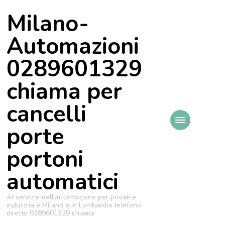
Milano-
Automazioni
0289601329
chiama per
cancelli
porte
portoni
automatici
Al servizio dell'automazione per privati e
industria e Milano e in Lombardia telefono
diretto 0289601329 chiama