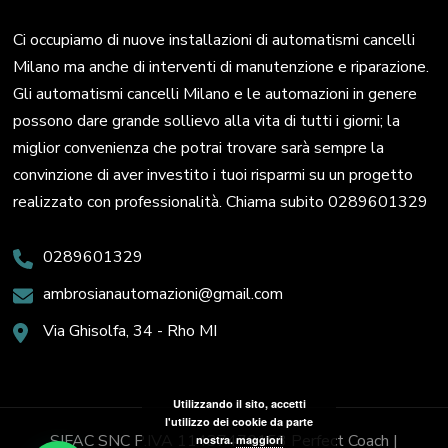
Ci occupiamo di nuove installazioni di automatismi cancelli
Milano ma anche di interventi di manutenzione e riparazione.
Gli automatismi cancelli Milano e le automazioni in genere
possono dare grande sollievo alla vita di tutti i giorni; la
miglior convenienza che potrai trovare sarà sempre la
convinzione di aver investito i tuoi risparmi su un progetto
realizzato con professionalità. Chiama subito 0289601329
0289601329
ambrosianautomazioni@gmail.com
Via Ghisolfa, 34 - Rho MI
Utilizzando il sito, accetti
l'utilizzo dei cookie da parte
SIFAC SNC P.IVA 11437470153
Perfect Coach |
nostra.
maggiori