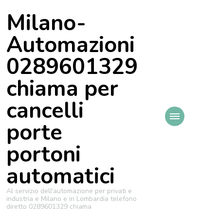
Milano-
Automazioni
0289601329
chiama per
cancelli
porte
portoni
automatici
Al servizio dell'automazione per privati e
industria e Milano e in Lombardia telefono
diretto 0289601329 chiama