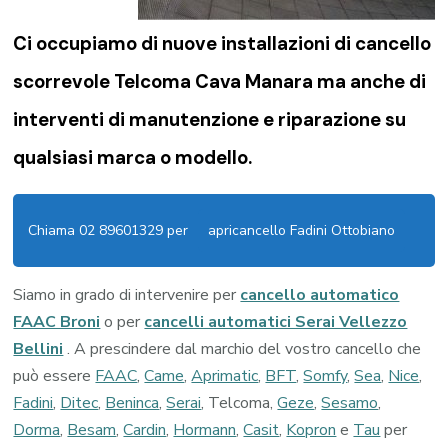
Ci occupiamo di nuove installazioni di
cancello
scorrevole Telcoma Cava Manara
ma anche di
interventi di manutenzione e riparazione su
qualsiasi marca o modello.
Chiama 02 89601329 per
apricancello Fadini Ottobiano
Siamo in grado di intervenire per
cancello automatico
FAAC Broni
o per
cancelli automatici Serai Vellezzo
Bellini
. A prescindere dal marchio del vostro cancello che
può essere
FAAC
,
Came
,
Aprimatic
,
BFT
,
Somfy
,
Sea
,
Nice
,
Fadini
,
Ditec
,
Beninca
,
Serai
, Telcoma,
Geze
,
Sesamo
,
Dorma
,
Besam
,
Cardin
,
Hormann
,
Casit
,
Kopron
e
Tau
per