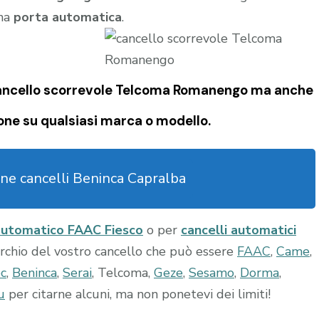
una
porta automatica
.
ancello scorrevole Telcoma Romanengo
ma anche
one su qualsiasi marca o modello.
ne cancelli Beninca Capralba
automatico FAAC Fiesco
o per
cancelli automatici
archio del vostro cancello che può essere
FAAC
,
Came
,
ec
,
Beninca
,
Serai
, Telcoma,
Geze
,
Sesamo
,
Dorma
,
u
per citarne alcuni, ma non ponetevi dei limiti!