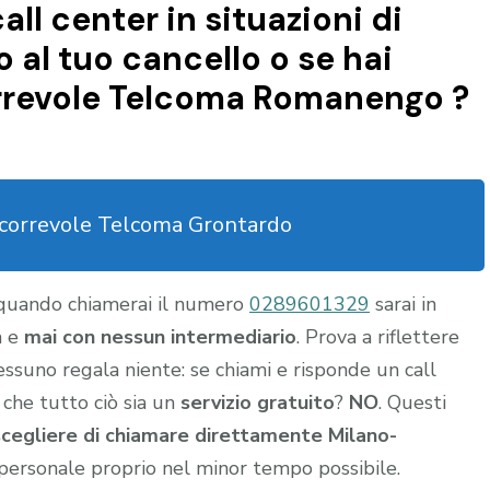
all center in situazioni di
al tuo cancello o se hai
orrevole Telcoma Romanengo ?
scorrevole Telcoma Grontardo
 quando chiamerai il numero
0289601329
sarai in
a e
mai con nessun intermediario
. Prova a riflettere
nessuno regala niente: se chiami e risponde un call
 che tutto ciò sia un
servizio gratuito
?
NO
. Questi
scegliere di chiamare direttamente Milano-
personale proprio nel minor tempo possibile.