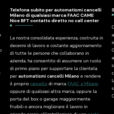
Telefona subito per automatismi cancelli
Milano di qualsiasi marca FAAC CAME
Nice BFT contatto diretto no call center
C
o
a
La nostra consolidata esperienza, costruita in
i
decenni di lavoro e costante aggiornamento
o
G
di tutte le persone che collaborano in
a
azienda, ha consentito di assumere un ruolo
s
di primo piano per supportare la clientela
é
c
per
automatismi cancelli Milano
e rendere
l
il proprio
cancello
di marca
FAAC a Milano
s
oppure di qualsiasi altra marca, oppure la
porta del box o garage maggiormente
fruibili o ancora migliorare il lavoro in