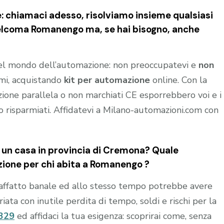
e: chiamaci adesso, risolviamo insieme qualsiasi
Telcoma Romanengo
ma, se hai bisogno, anche
del mondo dell’automazione: non preoccupatevi e
non
rmi, acquistando
kit per automazione
online. Con la
azione parallela o non marchiati CE esporrebbero voi e i
ro risparmiati. Affidatevi a Milano-automazioni.com con
un casa in provincia di
Cremona
? Quale
zione per chi abita a
Romanengo
?
affatto banale ed allo stesso tempo potrebbe avere
ta con inutile perdita di tempo, soldi e rischi per la
329
ed affidaci la tua esigenza: scoprirai come, senza