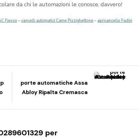
occolare da chi le automazioni le conosce, davvero!
AC Fiesco
–
cancelli automatici Came Pizzighettone
–
apricancello Fadini
lp
porte automatiche Assa
o
Abloy Ripalta Cremasca
0289601329 per