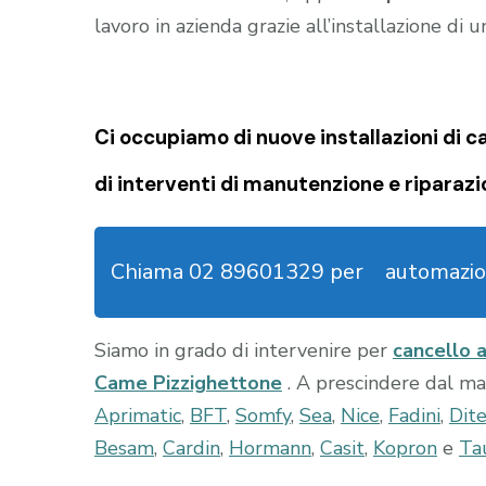
lavoro in azienda grazie all’installazione di 
Ci occupiamo di nuove installazioni di
c
di interventi di manutenzione e riparazi
Chiama 02 89601329 per
automazio
Siamo in grado di intervenire per
cancello 
Came Pizzighettone
. A prescindere dal m
Aprimatic
,
BFT
,
Somfy
,
Sea
,
Nice
,
Fadini
,
Dit
Besam
,
Cardin
,
Hormann
,
Casit
,
Kopron
e
Ta