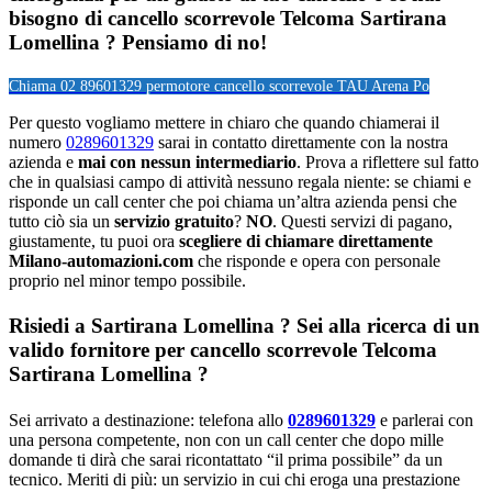
bisogno di cancello scorrevole Telcoma Sartirana
Lomellina ? Pensiamo di no!
Chiama 02 89601329 per
motore cancello scorrevole TAU Arena Po
Per questo vogliamo mettere in chiaro che quando chiamerai il
numero
0289601329
sarai in contatto direttamente con la nostra
azienda e
mai con nessun intermediario
. Prova a riflettere sul fatto
che in qualsiasi campo di attività nessuno regala niente: se chiami e
risponde un call center che poi chiama un’altra azienda pensi che
tutto ciò sia un
servizio gratuito
?
NO
. Questi servizi di pagano,
giustamente, tu puoi ora
scegliere di chiamare direttamente
Milano-automazioni.com
che risponde e opera con personale
proprio nel minor tempo possibile.
Risiedi a
Sartirana Lomellina
? Sei alla ricerca di un
valido fornitore per
cancello scorrevole Telcoma
Sartirana Lomellina
?
Sei arrivato a destinazione: telefona allo
0289601329
e parlerai con
una persona competente, non con un call center che dopo mille
domande ti dirà che sarai ricontattato “il prima possibile” da un
tecnico. Meriti di più: un servizio in cui chi eroga una prestazione