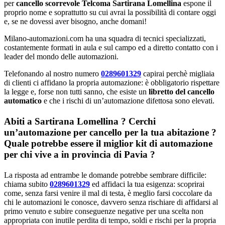
per
cancello scorrevole Telcoma Sartirana Lomellina
espone il
proprio nome e soprattutto su cui avrai la possibilità di contare oggi
e, se ne dovessi aver bisogno, anche domani!
Milano-automazioni.com ha una squadra di tecnici specializzati,
costantemente formati in aula e sul campo ed a diretto contatto con i
leader del mondo delle automazioni.
Telefonando al nostro numero
0289601329
capirai perchè migliaia
di clienti ci affidano la propria automazione: è obbligatorio rispettare
la legge e, forse non tutti sanno, che esiste un
libretto del cancello
automatico
e che i rischi di un’automazione difettosa sono elevati.
Abiti a
Sartirana Lomellina
? Cerchi
un’automazione per cancello per la tua abitazione ?
Quale potrebbe essere il miglior kit di automazione
per chi vive a in provincia di
Pavia
?
La risposta ad entrambe le domande potrebbe sembrare difficile:
chiama subito
0289601329
ed affidaci la tua esigenza: scoprirai
come, senza farsi venire il mal di testa, è meglio farsi coccolare da
chi le automazioni le conosce, davvero senza rischiare di affidarsi al
primo venuto e subire conseguenze negative per una scelta non
appropriata con inutile perdita di tempo, soldi e rischi per la propria