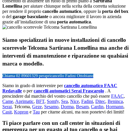
consentito di assumere un ruolo di primo piano a
Sartirana
Lomellina
per aiutare chiunque nella scelta della corretta soluzione
per rendere il proprio
cancello automatico
, oppure la
porta del box
o del
garage
basculante
o ancora migliorare il lavoro in azienda
grazie all’installazione di una
porta automatica
.
Siamo specializzati in nuove installazioni di
cancello
scorrevole Telcoma Sartirana Lomellina
ma anche di
interventi di manutenzione e riparazione su qualsiasi
marca o modello.
Chiama 02 89601329 per
apricancello Fadini Ottobiano
Siamo in grado di intervenire per
cancello automatico FAAC
Redavalle
o per
cancelli automatici Serai Frascarolo
. A
prescindere dal marchio del vostro cancello che può essere
FAAC
,
Came
,
Aprimatic
,
BFT
,
Somfy
,
Sea
,
Nice
,
Fadini
,
Ditec
,
Beninca
,
Serai
, Telcoma,
Geze
,
Sesamo
,
Dorma
,
Besam
,
Cardin
,
Hormann
,
Casit
,
Kopron
e
Tau
per citarne alcuni, ma non ponetevi dei limiti!
Ti piace parlare con un call center in situazioni di
emergenza per un guasto al tuo cancello o se hai