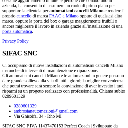
costante aggiornamento di tutte le persone che collaborano in
azienda, ha consentito di assumere un ruolo di primo piano per
supportare la clientela per
automatismi cancelli Milano
e rendere il
proprio
cancello
di marca
FAAC a Milano
oppure di qualsiasi altra
marca, oppure la porta del box o garage maggiormente fruibili o
ancora migliorare il lavoro in azienda grazie all’installazione di una
porta automatica
.
Privacy Policy
SIFAC SNC
Ci occupiamo di nuove installazioni di automatismi cancelli Milano
ma anche di interventi di manutenzione e riparazione.
Gli automatismi cancelli Milano e le automazioni in genere possono
dare grande sollievo alla vita di tutti i giorni; la miglior convenienza
che potrai trovare sarà sempre la convinzione di aver investito i tuoi
risparmi su un progetto realizzato con professionalità. Chiama subito
0289601329
0289601329
ambrosianautomazioni@gmail.com
Via Ghisolfa, 34 - Rho MI
SIFAC SNC P.IVA 11437470153
Perfect Coach | Sviluppato da