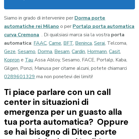
Siamo in grado di intervenire per
Dorma porte
automatiche rei Milano
o per
Portalp porta automatica
curva Cremona
. Di qualsiasi marca sia la vostra
porta
automatica
:
FAAC
,
Came
,
BFT
,
Beninca
,
Serai
, Telcoma,
Geze
,
Sesamo
,
Dorma
,
Besam
,
Cardin
,
Hormann
,
Casit
,
Kopron
e
Tau
Assa Abloy, Sesamo, FACE, Portalp, Kaba,
Gilgen, Ponzi, Manusa per citarne alcuni, potete chiamarci
0289601329
ma non ponetevi dei limiti!
Ti piace parlare con un call
center in situazioni di
emergenza per un guasto alla
tua porta automatica? Oppure
se hai bisogno di Ditec porte