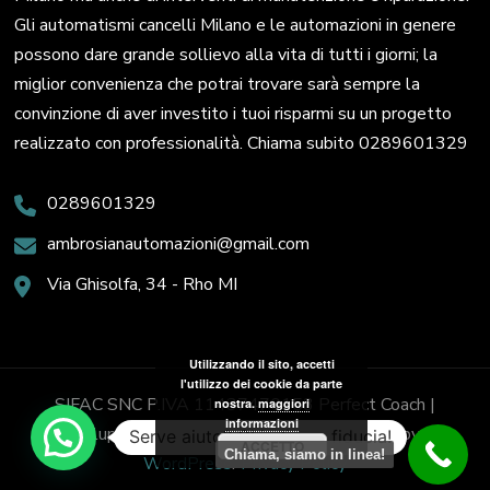
Gli automatismi cancelli Milano e le automazioni in genere
possono dare grande sollievo alla vita di tutti i giorni; la
miglior convenienza che potrai trovare sarà sempre la
convinzione di aver investito i tuoi risparmi su un progetto
realizzato con professionalità. Chiama subito 0289601329
0289601329
ambrosianautomazioni@gmail.com
Via Ghisolfa, 34 - Rho MI
Utilizzando il sito, accetti
l'utilizzo dei cookie da parte
SIFAC SNC P.IVA 11437470153
Perfect Coach |
nostra.
maggiori
informazioni
Sviluppato da
Blossom Themes
. Powered by
Serve aiuto? Chiedi con fiducia!
ACCETTO
Chiama, siamo in linea!
WordPress
.
Privacy Policy