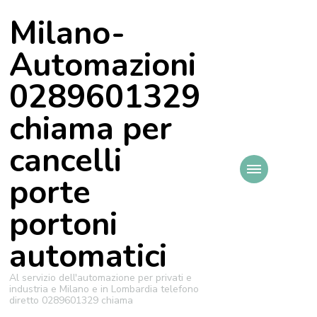
Milano-
Automazioni
0289601329
chiama per
cancelli
porte
portoni
automatici
Al servizio dell'automazione per privati e
industria e Milano e in Lombardia telefono
diretto 0289601329 chiama