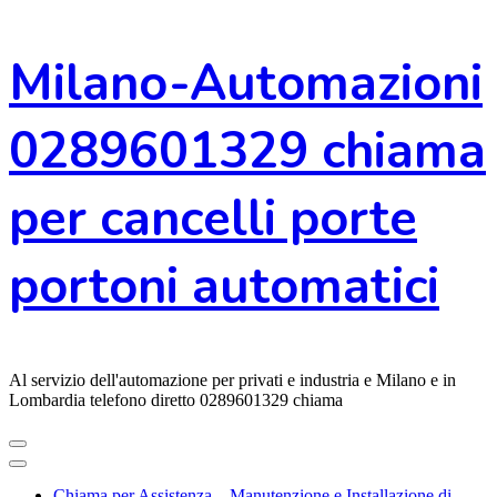
Vai
Milano-Automazioni
al
contenuto
0289601329 chiama
per cancelli porte
portoni automatici
Al servizio dell'automazione per privati e industria e Milano e in
Lombardia telefono diretto 0289601329 chiama
Chiama per Assistenza – Manutenzione e Installazione di