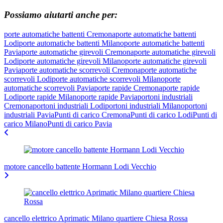
Possiamo aiutarti anche per:
porte automatiche battenti Cremona
porte automatiche battenti
Lodi
porte automatiche battenti Milano
porte automatiche battenti
Pavia
porte automatiche girevoli Cremona
porte automatiche girevoli
Lodi
porte automatiche girevoli Milano
porte automatiche girevoli
Pavia
porte automatiche scorrevoli Cremona
porte automatiche
scorrevoli Lodi
porte automatiche scorrevoli Milano
porte
automatiche scorrevoli Pavia
porte rapide Cremona
porte rapide
Lodi
porte rapide Milano
porte rapide Pavia
portoni industriali
Cremona
portoni industriali Lodi
portoni industriali Milano
portoni
industriali Pavia
Punti di carico Cremona
Punti di carico Lodi
Punti di
carico Milano
Punti di carico Pavia
Navigazione
articoli
motore cancello battente Hormann Lodi Vecchio
cancello elettrico Aprimatic Milano quartiere Chiesa Rossa