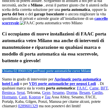
fiduciosi di poterti aiutare. Scegliendo di affidarti a noi per la tua
necessità, anche a
Milano
, avrai il partner giusto che ti aiuterà nella
scelta della corretta soluzione per una
porta automatica
, oppure la
porta del box
o del
garage
basculante
o ancora migliorare la vita
quotidiana di privati e aziende grazie all’installazione di un
cancello
scorrevole
.
Ci occupiamo di nuove installazioni di FAAC porta
automatica vetro Milano ma anche di interventi di
manutenzione e riparazione su qualsiasi marca o
modello di porta automatica sia essa scorrevole,
battente o girevole!
Chiama 02 89601329 per
Ponzi porte automatiche curve Milano
Siamo in grado di intervenire per
Aprimatic porta automatica
hotel Lodi
o per
VDS porte automatiche per negozi Lodi
. Di
qualsiasi marca sia la vostra
porta automatica
:
FAAC
,
Came
,
BFT
,
Beninca
,
Serai
, Telcoma,
Geze
,
Sesamo
,
Dorma
,
Besam
,
Cardin
,
Hormann
,
Casit
,
Kopron
e
Tau
Assa Abloy, Sesamo, FACE,
Portalp, Kaba, Gilgen, Ponzi, Manusa per citarne alcuni, potete
chiamarci
0289601329
ma non ponetevi dei limiti!