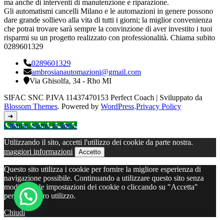
ma anche di interventi di manutenzione e riparazione.
Gli automatismi cancelli Milano e le automazioni in genere possono
dare grande sollievo alla vita di tutti i giorni; la miglior convenienza
che potrai trovare sarà sempre la convinzione di aver investito i tuoi
risparmi su un progetto realizzato con professionalità. Chiama subito
0289601329
0289601329
ambrosianautomazioni@gmail.com
Via Ghisolfa, 34 - Rho MI
SIFAC SNC P.IVA 11437470153
Perfect Coach | Sviluppato da
Blossom Themes
. Powered by
WordPress
.
Privacy Policy
➜
Chiama, siamo in linea!
Utilizzando il sito, accetti l'utilizzo dei cookie da parte nostra.
maggiori informazioni
Accetto
Questo sito utilizza i cookie per fornire la migliore esperienza di
navigazione possibile. Continuando a utilizzare questo sito senza
modificare le impostazioni dei cookie o cliccando su "Accetta"
permetti il loro utilizzo.
Chiudi