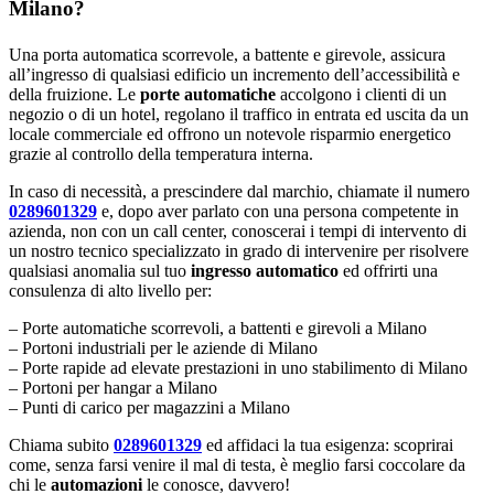
Milano?
Una porta automatica scorrevole, a battente e girevole, assicura
all’ingresso di qualsiasi edificio un incremento dell’accessibilità e
della fruizione. Le
porte automatiche
accolgono i clienti di un
negozio o di un hotel, regolano il traffico in entrata ed uscita da un
locale commerciale ed offrono un notevole risparmio energetico
grazie al controllo della temperatura interna.
In caso di necessità, a prescindere dal marchio, chiamate il numero
0289601329
e, dopo aver parlato con una persona competente in
azienda, non con un call center, conoscerai i tempi di intervento di
un nostro tecnico specializzato in grado di intervenire per risolvere
qualsiasi anomalia sul tuo
ingresso automatico
ed offrirti una
consulenza di alto livello per:
– Porte automatiche scorrevoli, a battenti e girevoli a Milano
– Portoni industriali per le aziende di Milano
– Porte rapide ad elevate prestazioni in uno stabilimento di Milano
– Portoni per hangar a Milano
– Punti di carico per magazzini a Milano
Chiama subito
0289601329
ed affidaci la tua esigenza: scoprirai
come, senza farsi venire il mal di testa, è meglio farsi coccolare da
chi le
automazioni
le conosce, davvero!