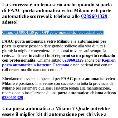
La sicurezza è un tema serio anche quando si parla
di FAAC porta automatica vetro Milano e di porte
automatiche scorrevoli: telefona allo
0289601329
adesso!
Chiama 02 89601329 per
TOPP porte automatiche rototraslanti Lodi
FAAC porta automatica vetro Milano
e le
automazioni per
porte
in genere possono dare grande sollievo alla vita di tutti i
giorni; la miglior convenienza che potrai trovare sarà sempre la
certezza di aver
investito i tuoi risparmi su un progetto realizzato
con professionalità
. Chiama subito
0289601329
anche per
Kopron
porta automatica a battente Cremona
e non parlerai mai con un
call center, ma direttamente con noi!
Riteniamo di essere competenti per
FAAC porta automatica vetro
Milano
e possiamo intervenire con successo in tutta la provincia di
Milano
per sistemare qualsiasi esigenza legata alla manutenzione,
riparazione o installazione di una
porta automatica
:
chiama adesso
0289601329
.
Una porta automatica a Milano ? Quale potrebbe
essere il miglior kit di automazione per chi vive a