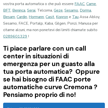
vostra porta automatica o che può essere
FAAC
,
Came
,
BFT
,
Beninca
,
Serai
, Telcoma,
Geze
,
Sesamo
,
Dorma
,
Besam
,
Cardin
,
Hormann
,
Casit
,
Kopron
e
Tau
Assa Abloy,
Sesamo, FACE, Portalp, Kaba, Gilgen, Ponzi, Manusa per
citarne alcuni, ma non ponetevi dei limiti chiamate subito
0289601329
!
Ti piace parlare con un call
center in situazioni di
emergenza per un guasto alla
tua porta automatica? Oppure
se hai bisogno di FAAC porte
automatiche curve Cremona ?
Pensiamo proprio di no!