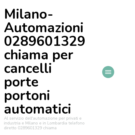
Milano-
Automazioni
0289601329
chiama per
cancelli
porte
portoni
automatici
Al servizio dell'automazione per privati e
industria e Milano e in Lombardia telefono
diretto 0289601329 chiama