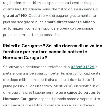
regala niente: se chiami e risponde un call center che poi
chiama un’altra azienda pensi che tutto ciò sia un
servizio
gratuito
?
NO
. Questi servizi di pagano, giustamente, tu
puoi ora
scegliere di chiamare direttamente Milano-
automazioni.com
che risponde e opera con personale
proprio nel minor tempo possibile.
Risiedi a
Carugate
? Sei alla ricerca di un valido
fornitore per
motore cancello battente
Hormann Carugate
?
Sei arrivato a destinazione: telefona allo
0289601329
e
parlerai con una persona competente, non con un call center
che dopo mille domande ti dirà che sarai ricontattato “il
prima possibile” da un tecnico. Meriti di più: un servizio in cui
chi eroga una prestazione per
motore cancello battente
Hormann Carugate
espone il proprio nome e soprattutto
su cui avrai la possibilità di contare oggi e, se ne dovessi