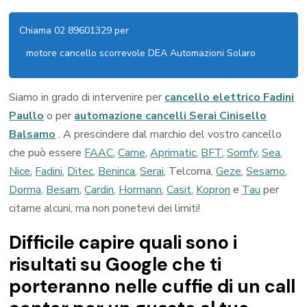
Chiama 02 89601329 per
motore cancello scorrevole DEA Automazioni Solaro
Siamo in grado di intervenire per
cancello elettrico Fadini
Paullo
o per
automazione cancelli Serai Cinisello
Balsamo
. A prescindere dal marchio del vostro cancello
che può essere
FAAC
,
Came
,
Aprimatic
,
BFT
,
Somfy
,
Sea
,
Nice
,
Fadini
,
Ditec
,
Beninca
,
Serai
, Telcoma,
Geze
,
Sesamo
,
Dorma
,
Besam
,
Cardin
,
Hormann
,
Casit
,
Kopron
e
Tau
per
citarne alcuni, ma non ponetevi dei limiti!
Difficile capire quali sono i
risultati su Google che ti
porteranno nelle cuffie di un call