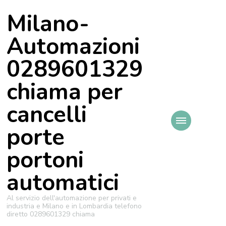
Milano-
Automazioni
0289601329
chiama per
cancelli
porte
portoni
automatici
Al servizio dell'automazione per privati e
industria e Milano e in Lombardia telefono
diretto 0289601329 chiama