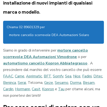
installazione di nuovi impianti di qualsiasi
marca o modello.
Chiama 02 89601329 per
motore cancello scorrevole DEA Automazioni Solaro
Siamo in grado di intervenire per
motore cancello
scorrevole DEA Automazioni Vimodrone
o per
automatismo cancello Kopron Abbiategrasso
. A
prescindere dal marchio del vostro cancello che può essere
FAAC
,
Came
,
Aprimatic
,
BFT
,
Somfy
,
Sea
,
Nice
,
Fadini
,
Ditec
,
Beninca
,
Serai
, Telcoma,
Geze
,
Sesamo
,
Dorma
,
Besam
,
Cardin
,
Hormann
,
Casit
,
Kopron
e
Tau
per citarne alcuni, ma
non ponetevi dei limiti!