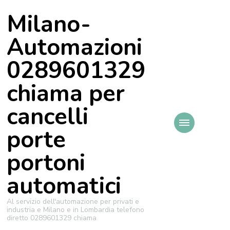
Milano-
Automazioni
0289601329
chiama per
cancelli
porte
portoni
automatici
Al servizio dell'automazione per privati e
industria e Milano e in Lombardia telefono
diretto 0289601329 chiama