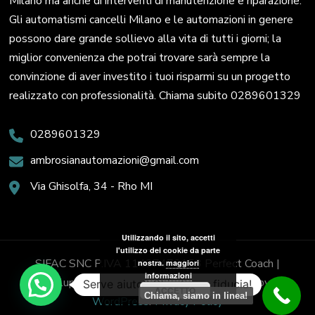
Milano ma anche di interventi di manutenzione e riparazione.
Gli automatismi cancelli Milano e le automazioni in genere
possono dare grande sollievo alla vita di tutti i giorni; la
miglior convenienza che potrai trovare sarà sempre la
convinzione di aver investito i tuoi risparmi su un progetto
realizzato con professionalità. Chiama subito 0289601329
0289601329
ambrosianautomazioni@gmail.com
Via Ghisolfa, 34 - Rho MI
Utilizzando il sito, accetti
l'utilizzo dei cookie da parte
SIFAC SNC P.IVA 11437470153
Perfect Coach |
nostra.
maggiori
informazioni
Sviluppato da
Blossom Themes
. Powered by
Serve aiuto? Chiedi con fiducia!
ACCETTO
Chiama, siamo in linea!
WordPress
.
Privacy Policy