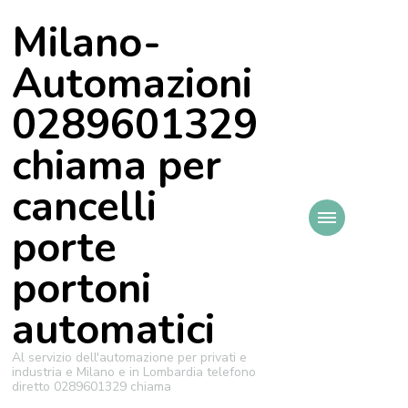
Milano-
Automazioni
0289601329
chiama per
cancelli
porte
portoni
automatici
Al servizio dell'automazione per privati e
industria e Milano e in Lombardia telefono
diretto 0289601329 chiama