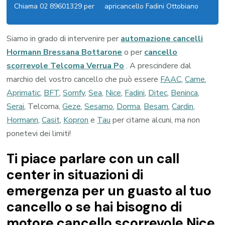
Chiama 02 89601329 per
apricancello Fadini Ottobiano
Siamo in grado di intervenire per
automazione cancelli
Hormann Bressana Bottarone
o per
cancello
scorrevole Telcoma Verrua Po
. A prescindere dal
marchio del vostro cancello che può essere
FAAC
,
Came
,
Aprimatic
,
BFT
,
Somfy
,
Sea
,
Nice
,
Fadini
,
Ditec
,
Beninca
,
Serai
, Telcoma,
Geze
,
Sesamo
,
Dorma
,
Besam
,
Cardin
,
Hormann
,
Casit
,
Kopron
e
Tau
per citarne alcuni, ma non
ponetevi dei limiti!
Ti piace parlare con un call
center in situazioni di
emergenza per un guasto al tuo
cancello o se hai bisogno di
motore cancello scorrevole Nice