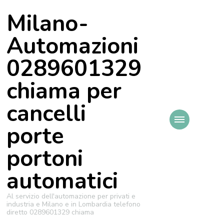
Milano-
Automazioni
0289601329
chiama per
cancelli
porte
portoni
automatici
Al servizio dell'automazione per privati e
industria e Milano e in Lombardia telefono
diretto 0289601329 chiama