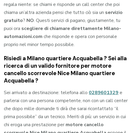
regala niente: se chiami e risponde un call center che poi
chiama un’altra azienda pensi che tutto ciò sia un
servizio
gratuito
?
NO
. Questi servizi di pagano, giustamente, tu
puoi ora
scegliere di chiamare direttamente Milano-
automazioni.com
che risponde e opera con personale
proprio nel minor tempo possibile.
Risiedi a
Milano quartiere Acquabella
? Sei alla
ricerca di un valido fornitore per
motore
cancello scorrevole Nice Milano quartiere
Acquabella
?
Sei arrivato a destinazione: telefona allo
0289601329
e
parlerai con una persona competente, non con un call center
che dopo mille domande ti dirà che sarai ricontattato “il
prima possibile” da un tecnico. Meriti di più: un servizio in cui
chi eroga una prestazione per
motore cancello
scorrevole Nice Milano quartiere Acquabella
espone il