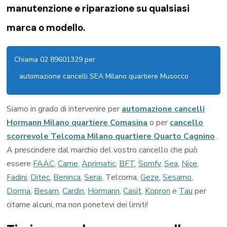
manutenzione e riparazione su qualsiasi
marca o modello.
Chiama 02 89601329 per
automazione cancelli SEA Milano quartiere Musocco
Siamo in grado di intervenire per
automazione cancelli
Hormann Milano quartiere Comasina
o per
cancello
scorrevole Telcoma Milano quartiere Quarto Cagnino
.
A prescindere dal marchio del vostro cancello che può
essere
FAAC
,
Came
,
Aprimatic
,
BFT
,
Somfy
,
Sea
,
Nice
,
Fadini
,
Ditec
,
Beninca
,
Serai
, Telcoma,
Geze
,
Sesamo
,
Dorma
,
Besam
,
Cardin
,
Hormann
,
Casit
,
Kopron
e
Tau
per
citarne alcuni, ma non ponetevi dei limiti!