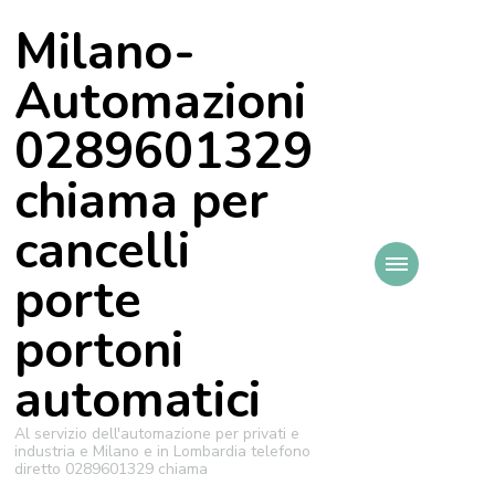
Milano-
Automazioni
0289601329
chiama per
cancelli
porte
portoni
automatici
Al servizio dell'automazione per privati e
industria e Milano e in Lombardia telefono
diretto 0289601329 chiama