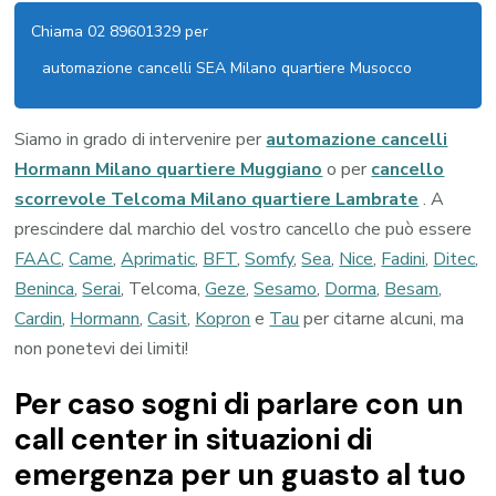
Chiama 02 89601329 per
automazione cancelli SEA Milano quartiere Musocco
Siamo in grado di intervenire per
automazione cancelli
Hormann Milano quartiere Muggiano
o per
cancello
scorrevole Telcoma Milano quartiere Lambrate
. A
prescindere dal marchio del vostro cancello che può essere
FAAC
,
Came
,
Aprimatic
,
BFT
,
Somfy
,
Sea
,
Nice
,
Fadini
,
Ditec
,
Beninca
,
Serai
, Telcoma,
Geze
,
Sesamo
,
Dorma
,
Besam
,
Cardin
,
Hormann
,
Casit
,
Kopron
e
Tau
per citarne alcuni, ma
non ponetevi dei limiti!
Per caso sogni di parlare con un
call center in situazioni di
emergenza per un guasto al tuo