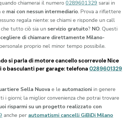
 quando chiamerai il numero
0289601329
sarai in
a e
mai con nessun intermediario
. Prova a riflettere
nessuno regala niente: se chiami e risponde un call
 che tutto ciò sia un
servizio gratuito
?
NO
. Questi
scegliere di chiamare direttamente Milano-
personale proprio nel minor tempo possibile.
do si parla di motore cancello scorrevole Nice
li o basculanti per garage: telefona
0289601329
uartiere Sella Nuova
e le
automazioni
in genere
i i giorni; la miglior convenienza che potrai trovare
tuoi risparmi su un progetto realizzato con
9
anche per
automatismi cancelli GiBiDi Milano