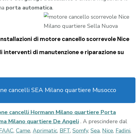
una
porta automatica
.
nstallazioni di
motore cancello scorrevole Nice
 interventi di manutenzione e riparazione su
ne cancelli SEA Milano quartiere Musocco
ne cancelli Hormann Milano quartiere Porta
ma Milano quartiere De Angeli
. A prescindere dal
FAAC
,
Came
,
Aprimatic
,
BFT
,
Somfy
,
Sea
,
Nice
,
Fadini
,