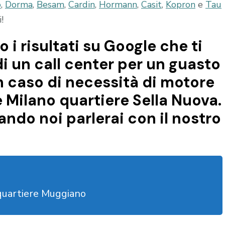
o
,
Dorma
,
Besam
,
Cardin
,
Hormann
,
Casit
,
Kopron
e
Tau
!
o i risultati su Google che ti
di un call center per un guasto
n caso di necessità di motore
 Milano quartiere Sella Nuova.
ndo noi parlerai con il nostro
quartiere Muggiano