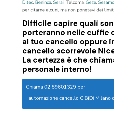
Ditec
,
Beninca
,
Serai
, Telcoma,
Geze
,
Sesam
per citarne alcuni, ma non ponetevi dei limiti
Difficile capire quali son
porteranno nelle cuffie 
al tuo cancello oppure i
cancello scorrevole Nice
La certezza è che chiama
personale interno!
Chiama 02 89601329 per
automazione cancello GiBiDi Milano 