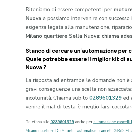
Riteniamo di essere competenti per
motore 
Nuova
e possiamo intervenire con successo i
esigenza legata alla manutenzione, riparazio
Milano quartiere Sella Nuova
:
chiama ade
Stanco di cercare un’automazione per ca
Quale potrebbe essere il miglior kit di 
Nuova
?
La risposta ad entrambe le domande non è 
gravi conseguenze una scelta non azzeccata: i
incolumità. Chiama subito
0289601329
ed 
venire il mal di testa, è meglio farsi coccola
Telefona allo
0289601329
anche per
automazione cancelli 
Milano quartiere De Angeli
–
automatismi cancelli GiBiDi Mi