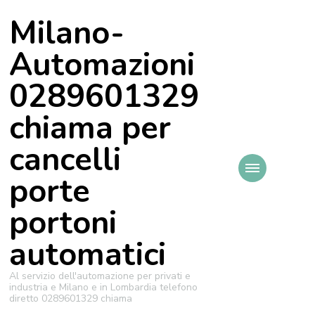
Milano-
Automazioni
0289601329
chiama per
cancelli
porte
portoni
automatici
Al servizio dell'automazione per privati e
industria e Milano e in Lombardia telefono
diretto 0289601329 chiama