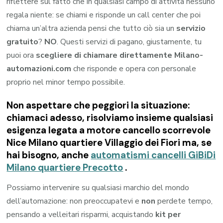
riflettere sul fatto che in qualsiasi campo di attività nessuno
regala niente: se chiami e risponde un call center che poi
chiama un’altra azienda pensi che tutto ciò sia un
servizio
gratuito
?
NO
. Questi servizi di pagano, giustamente, tu
puoi ora
scegliere di chiamare direttamente Milano-
automazioni.com
che risponde e opera con personale
proprio nel minor tempo possibile.
Non aspettare che peggiori la situazione:
chiamaci adesso, risolviamo insieme qualsiasi
esigenza legata a
motore cancello scorrevole
Nice Milano quartiere Villaggio dei Fiori
ma, se
hai bisogno, anche
automatismi cancelli GiBiDi
Milano quartiere Precotto
.
Possiamo intervenire su qualsiasi marchio del mondo
dell’automazione: non preoccupatevi e
non
perdete tempo,
pensando a velleitari risparmi, acquistando
kit per