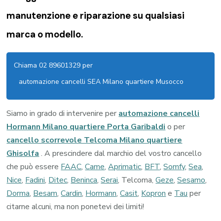
manutenzione e riparazione su qualsiasi
marca o modello.
Chiama 02 89601329 per
automazione cancelli SEA Milano quartiere Musocco
Siamo in grado di intervenire per
automazione cancelli
Hormann Milano quartiere Porta Garibaldi
o per
cancello scorrevole Telcoma Milano quartiere
Ghisolfa
. A prescindere dal marchio del vostro cancello
che può essere
FAAC
,
Came
,
Aprimatic
,
BFT
,
Somfy
,
Sea
,
Nice
,
Fadini
,
Ditec
,
Beninca
,
Serai
, Telcoma,
Geze
,
Sesamo
,
Dorma
,
Besam
,
Cardin
,
Hormann
,
Casit
,
Kopron
e
Tau
per
citarne alcuni, ma non ponetevi dei limiti!