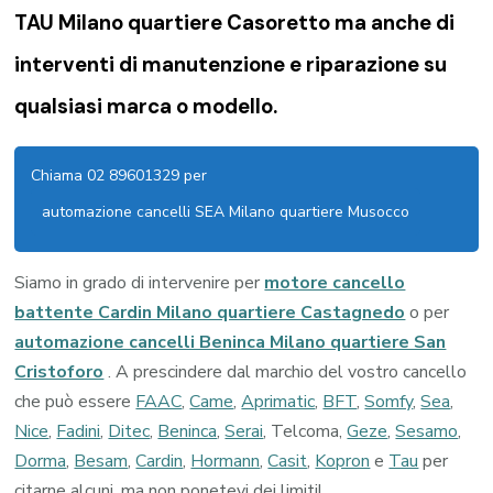
TAU Milano quartiere Casoretto
ma anche di
interventi di manutenzione e riparazione su
qualsiasi marca o modello.
Chiama 02 89601329 per
automazione cancelli SEA Milano quartiere Musocco
Siamo in grado di intervenire per
motore cancello
battente Cardin Milano quartiere Castagnedo
o per
automazione cancelli Beninca Milano quartiere San
Cristoforo
. A prescindere dal marchio del vostro cancello
che può essere
FAAC
,
Came
,
Aprimatic
,
BFT
,
Somfy
,
Sea
,
Nice
,
Fadini
,
Ditec
,
Beninca
,
Serai
, Telcoma,
Geze
,
Sesamo
,
Dorma
,
Besam
,
Cardin
,
Hormann
,
Casit
,
Kopron
e
Tau
per
citarne alcuni, ma non ponetevi dei limiti!