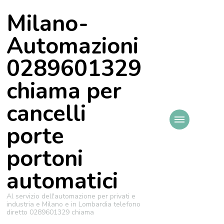
Milano-
Automazioni
0289601329
chiama per
cancelli
porte
portoni
automatici
Al servizio dell'automazione per privati e
industria e Milano e in Lombardia telefono
diretto 0289601329 chiama