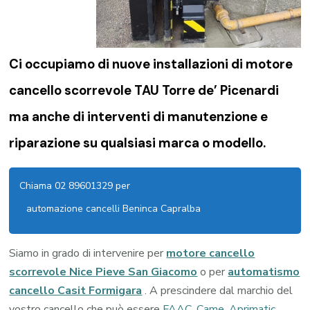
Ci occupiamo di nuove installazioni di
motore
cancello scorrevole TAU Torre de’ Picenardi
ma anche di interventi di manutenzione e
riparazione su qualsiasi marca o modello.
Chiama 02 89601329 per
automazione cancelli Beninca Capralba
Siamo in grado di intervenire per
motore cancello
scorrevole Nice Pieve San Giacomo
o per
automatismo
cancello Casit Formigara
. A prescindere dal marchio del
vostro cancello che può essere
FAAC
,
Came
,
Aprimatic
,