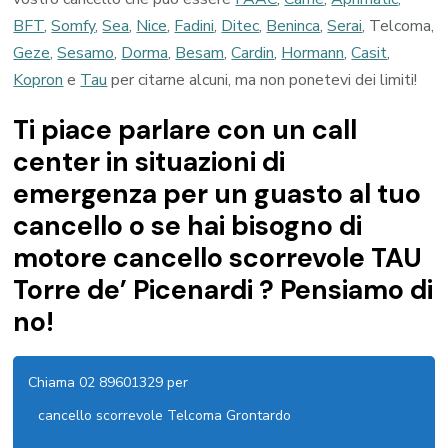
BFT
,
Somfy
,
Sea
,
Nice
,
Fadini
,
Ditec
,
Beninca
,
Serai
, Telcoma,
Geze
,
Sesamo
,
Dorma
,
Besam
,
Cardin
,
Hormann
,
Casit
,
Kopron
e
Tau
per citarne alcuni, ma non ponetevi dei limiti!
Ti piace parlare con un call
center in situazioni di
emergenza per un guasto al tuo
cancello o se hai bisogno di
motore cancello scorrevole TAU
Torre de’ Picenardi ? Pensiamo di
no!
Chiama 02 89601329 per
cancello scorrevole Telcoma Grontardo