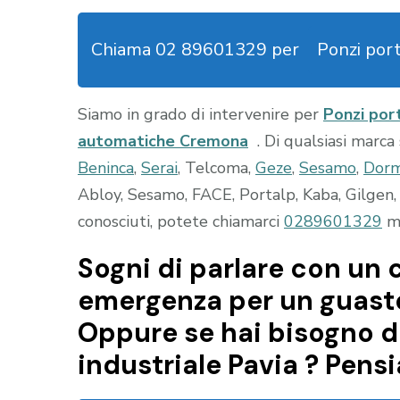
Chiama 02 89601329 per
Ponzi por
Siamo in grado di intervenire per
Ponzi por
automatiche Cremona
. Di qualsiasi marca
Beninca
,
Serai
, Telcoma,
Geze
,
Sesamo
,
Dor
Abloy, Sesamo, FACE, Portalp, Kaba, Gilgen, 
conosciuti, potete chiamarci
0289601329
ma
Sogni di parlare con un c
emergenza per un guasto
Oppure se hai bisogno d
industriale Pavia ? Pens