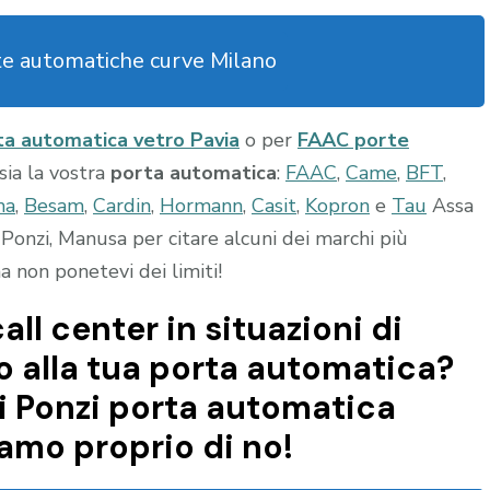
te automatiche curve Milano
ta automatica vetro Pavia
o per
FAAC porte
 sia la vostra
porta automatica
:
FAAC
,
Came
,
BFT
,
ma
,
Besam
,
Cardin
,
Hormann
,
Casit
,
Kopron
e
Tau
Assa
Ponzi, Manusa per citare alcuni dei marchi più
 non ponetevi dei limiti!
all center in situazioni di
 alla tua porta automatica?
i Ponzi porta automatica
iamo proprio di no!