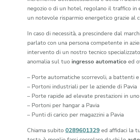
negozio o di un hotel, regolano il traffico i
un notevole risparmio energetico grazie al 
In caso di necessità, a prescindere dal marc
parlato con una persona competente in aziend
intervento di un nostro tecnico specializzato
anomalia sul tuo
ingresso automatico
ed of
– Porte automatiche scorrevoli, a battenti e 
– Portoni industriali per le aziende di Pavia
– Porte rapide ad elevate prestazioni in uno
– Portoni per hangar a Pavia
– Punti di carico per magazzini a Pavia
Chiama subito
0289601329
ed affidaci la t
testa, è meglio farsi coccolare da chi le
auto