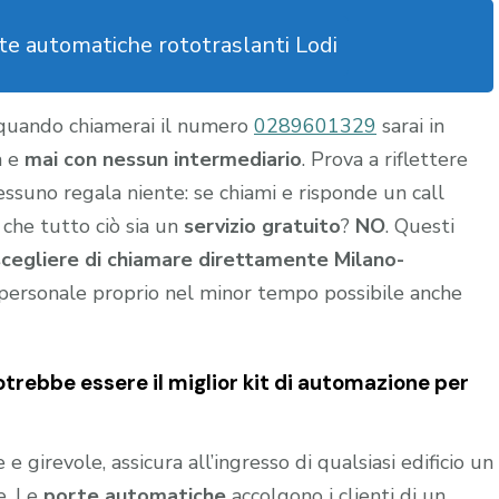
e automatiche rototraslanti Lodi
 quando chiamerai il numero
0289601329
sarai in
a e
mai con nessun intermediario
. Prova a riflettere
nessuno regala niente: se chiami e risponde un call
 che tutto ciò sia un
servizio gratuito
?
NO
. Questi
scegliere di chiamare direttamente Milano-
personale proprio nel minor tempo possibile anche
trebbe essere il miglior kit di automazione per
 girevole, assicura all’ingresso di qualsiasi edificio un
e. Le
porte automatiche
accolgono i clienti di un