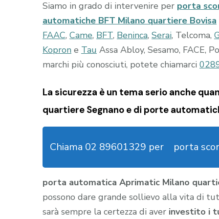
Siamo in grado di intervenire per
porta sco
automatiche BFT Milano quartiere Bovisa
FAAC
,
Came
,
BFT
,
Beninca
,
Serai
, Telcoma,
Kopron
e
Tau
Assa Abloy, Sesamo, FACE, Port
marchi più conosciuti, potete chiamarci
028
La sicurezza è un tema serio anche quan
quartiere Segnano e di porte automatich
Chiama 02 89601329 per
porta sco
porta automatica Aprimatic Milano quart
possono dare grande sollievo alla vita di tutt
sarà sempre la certezza di aver
investito i 