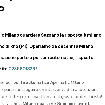
o
c Milano quartiere Segnano la risposta è milano-
c di Rho (MI). Operiamo da decenni a Milano
omazione porte e portoni automatici, risposte
bito
0289601329
!
ione per
porta automatica Aprimatic Milano
 di riparare o eseguire un intervento di manutenzione
re tu l’esperto, ma chiamare il giusto professionista! .
enza, anche a
Milano quartiere Segnano
, avrai la