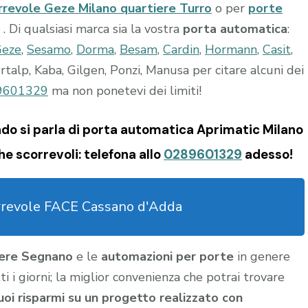
rrevole Geze Milano quartiere Turro
o per
porte
. Di qualsiasi marca sia la vostra
porta automatica
:
Geze
,
Sesamo
,
Dorma
,
Besam
,
Cardin
,
Hormann
,
Casit
,
alp, Kaba, Gilgen, Ponzi, Manusa per citare alcuni dei
9601329
ma non ponetevi dei limiti!
do si parla di porta automatica Aprimatic Milano
e scorrevoli: telefona allo
0289601329
adesso!
rrevole FACE Cassano d'Adda
iere Segnano
e le
automazioni per porte
in genere
i i giorni; la miglior convenienza che potrai trovare
tuoi risparmi su un progetto realizzato con