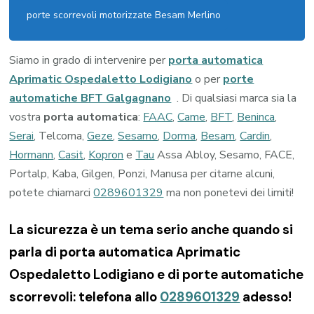
porte scorrevoli motorizzate Besam Merlino
Siamo in grado di intervenire per
porta automatica
Aprimatic Ospedaletto Lodigiano
o per
porte
automatiche BFT Galgagnano
. Di qualsiasi marca sia la
vostra
porta automatica
:
FAAC
,
Came
,
BFT
,
Beninca
,
Serai
, Telcoma,
Geze
,
Sesamo
,
Dorma
,
Besam
,
Cardin
,
Hormann
,
Casit
,
Kopron
e
Tau
Assa Abloy, Sesamo, FACE,
Portalp, Kaba, Gilgen, Ponzi, Manusa per citarne alcuni,
potete chiamarci
0289601329
ma non ponetevi dei limiti!
La sicurezza è un tema serio anche quando si
parla di porta automatica Aprimatic
Ospedaletto Lodigiano e di porte automatiche
scorrevoli: telefona allo
0289601329
adesso!