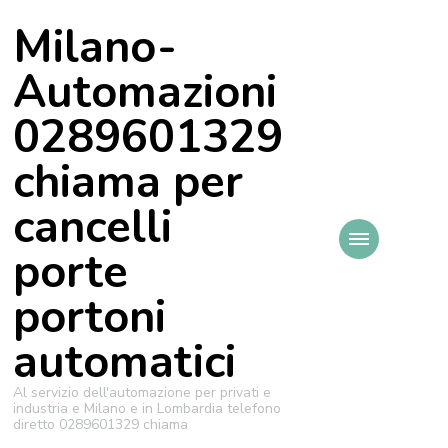
Milano-
Automazioni
0289601329
chiama per
cancelli
porte
portoni
automatici
Al servizio dell'automazione per privati e
industria e Milano e in Lombardia telefono
diretto 0289601329 chiama