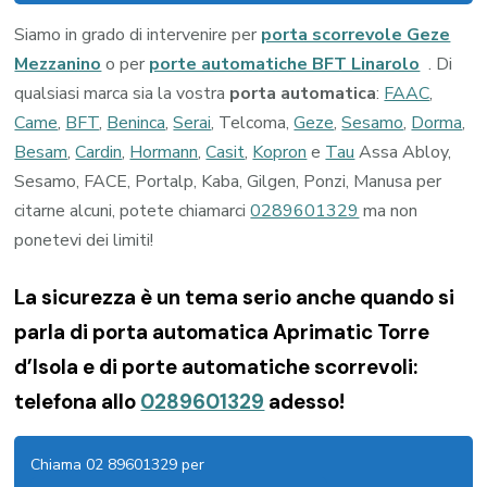
Siamo in grado di intervenire per
porta scorrevole Geze
Mezzanino
o per
porte automatiche BFT Linarolo
. Di
qualsiasi marca sia la vostra
porta automatica
:
FAAC
,
Came
,
BFT
,
Beninca
,
Serai
, Telcoma,
Geze
,
Sesamo
,
Dorma
,
Besam
,
Cardin
,
Hormann
,
Casit
,
Kopron
e
Tau
Assa Abloy,
Sesamo, FACE, Portalp, Kaba, Gilgen, Ponzi, Manusa per
citarne alcuni, potete chiamarci
0289601329
ma non
ponetevi dei limiti!
La sicurezza è un tema serio anche quando si
parla di porta automatica Aprimatic Torre
d’Isola e di porte automatiche scorrevoli:
telefona allo
0289601329
adesso!
Chiama 02 89601329 per