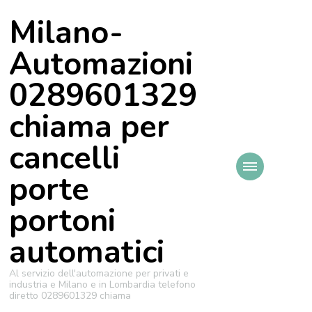
Milano-
Automazioni
0289601329
chiama per
cancelli
porte
portoni
automatici
Al servizio dell'automazione per privati e
industria e Milano e in Lombardia telefono
diretto 0289601329 chiama