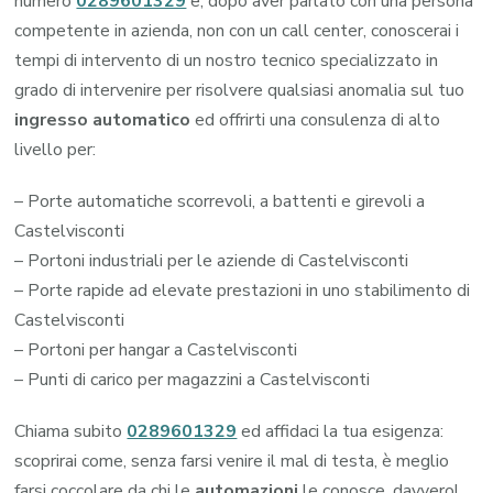
numero
0289601329
e, dopo aver parlato con una persona
competente in azienda, non con un call center, conoscerai i
tempi di intervento di un nostro tecnico specializzato in
grado di intervenire per risolvere qualsiasi anomalia sul tuo
ingresso automatico
ed offrirti una consulenza di alto
livello per:
– Porte automatiche scorrevoli, a battenti e girevoli a
Castelvisconti
– Portoni industriali per le aziende di Castelvisconti
– Porte rapide ad elevate prestazioni in uno stabilimento di
Castelvisconti
– Portoni per hangar a Castelvisconti
– Punti di carico per magazzini a Castelvisconti
Chiama subito
0289601329
ed affidaci la tua esigenza:
scoprirai come, senza farsi venire il mal di testa, è meglio
farsi coccolare da chi le
automazioni
le conosce, davvero!