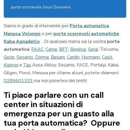
porta scorrevole Geze Derovere
Siamo in grado di intervenire per
Porta automatica
Manusa Volongo
o per
porte scorrevoli automatiche
Kaba Agnadello
. Di qualsiasi marca sia la vostra
porta
automatica
:
FAAC
,
Came
,
BFT
,
Beninca
,
Serai
, Telcoma,
Geze
,
Sesamo
,
Dorma
,
Besam
,
Cardin
,
Hormann
,
Casit
,
Kopron
e
Tau
Assa Abloy, Sesamo, FACE, Portalp, Kaba,
Gilgen, Ponzi, Manusa per citarne alcuni, potete chiamarci
0289601329
ma non ponetevi dei limiti!
Ti piace parlare con un call
center in situazioni di
emergenza per un guasto alla
tua porta automatica? Oppure