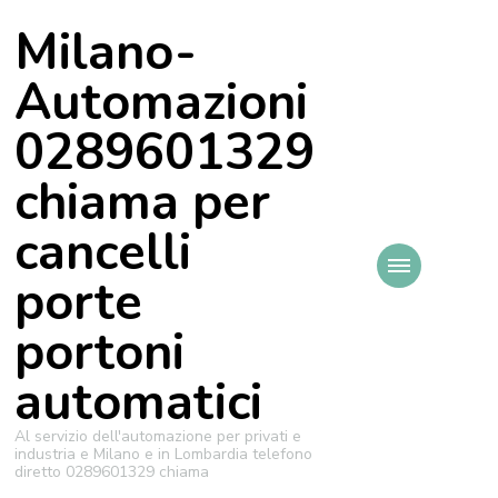
Milano-
Automazioni
0289601329
chiama per
cancelli
porte
portoni
automatici
Al servizio dell'automazione per privati e
industria e Milano e in Lombardia telefono
diretto 0289601329 chiama