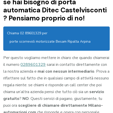
se hai bisogno di porta
automatica Ditec Castelvisconti
? Pensiamo proprio di no!
Chiama 02 89601329 per
porte scorrevoli motorizzate Besam Ripalta Arpina
Per questo vogliamo mettere in chiaro che quando chiamerai
il numero
0289601329
sarai in contatto direttamente con
la nostra azienda e
mai con nessun intermediario
. Prova a
riflettere sul fatto che in qualsiasi campo di attività nessuno
regala niente: se chiami e risponde un call center che poi
chiama un’altra azienda pensi che tutto ciò sia un
servizio
gratuito
?
NO
. Questi servizi di pagano, giustamente, tu
puoi ora
scegliere di chiamare direttamente Milano-
automazioni.com
che risponde e opera con personale