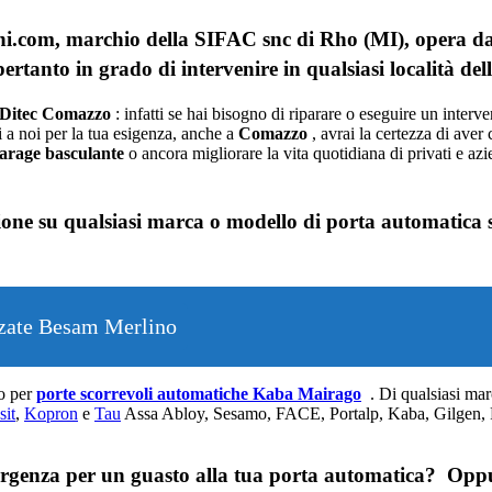
com, marchio della SIFAC snc di Rho (MI), opera da d
ertanto in grado di intervenire in qualsiasi località de
 Ditec Comazzo
: infatti se hai bisogno di riparare o eseguire un inter
ti a noi per la tua esigenza, anche a
Comazzo
, avrai la certezza di aver 
arage
basculante
o ancora migliorare la vita quotidiana di privati e azi
one su qualsiasi marca o modello di porta automatica si
zzate Besam Merlino
o per
porte scorrevoli automatiche Kaba Mairago
. Di qualsiasi mar
sit
,
Kopron
e
Tau
Assa Abloy, Sesamo, FACE, Portalp, Kaba, Gilgen, Po
 emergenza per un guasto alla tua porta automatica? Op