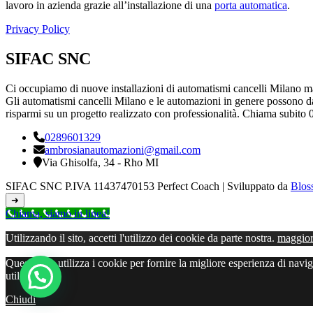
lavoro in azienda grazie all’installazione di una
porta automatica
.
Privacy Policy
SIFAC SNC
Ci occupiamo di nuove installazioni di automatismi cancelli Milano ma
Gli automatismi cancelli Milano e le automazioni in genere possono dare 
risparmi su un progetto realizzato con professionalità. Chiama subit
0289601329
ambrosianautomazioni@gmail.com
Via Ghisolfa, 34 - Rho MI
SIFAC SNC P.IVA 11437470153
Perfect Coach | Sviluppato da
Blos
➜
Chiama, siamo in linea!
Utilizzando il sito, accetti l'utilizzo dei cookie da parte nostra.
maggior
Questo sito utilizza i cookie per fornire la migliore esperienza di nav
utilizzo.
Chiudi