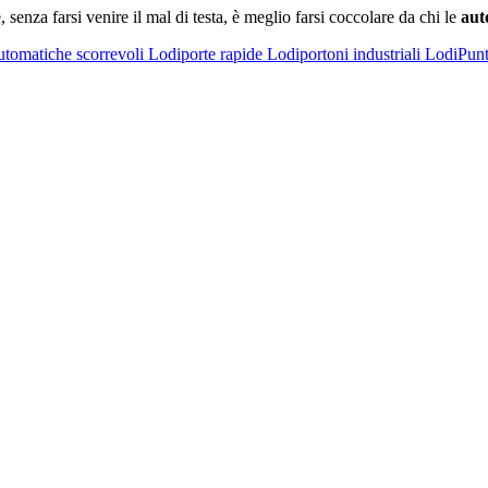
, senza farsi venire il mal di testa, è meglio farsi coccolare da chi le
aut
utomatiche scorrevoli Lodi
porte rapide Lodi
portoni industriali Lodi
Punt