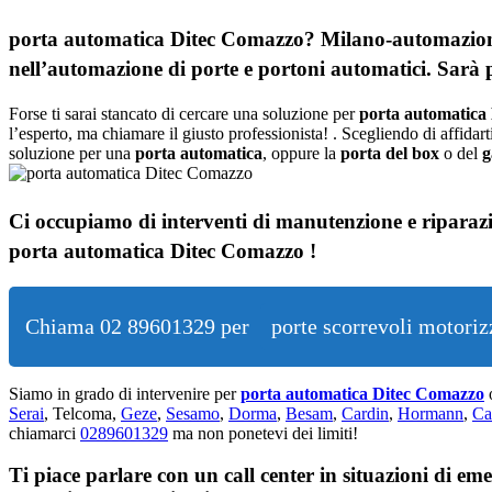
porta automatica Ditec Comazzo? Milano-automazioni.
nell’automazione di porte e portoni automatici. Sarà p
Forse ti sarai stancato di cercare una soluzione per
porta automatica
l’esperto, ma chiamare il giusto professionista! . Scegliendo di affidar
soluzione per una
porta automatica
, oppure la
porta del box
o del
g
Ci occupiamo di
interventi di manutenzione e riparazi
porta automatica Ditec Comazzo !
Chiama 02 89601329 per
porte scorrevoli motori
Siamo in grado di intervenire per
porta automatica Ditec Comazzo
Serai
, Telcoma,
Geze
,
Sesamo
,
Dorma
,
Besam
,
Cardin
,
Hormann
,
Ca
chiamarci
0289601329
ma non ponetevi dei limiti!
Ti piace parlare con un call center in situazioni di