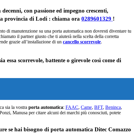
ecenni, con passione ed impegno crescenti,
lla provincia di Lodi : chiama ora
0289601329
!
vento di manutenzione su una porta automatica non dovresti diventare tu
chiamato il partner giusto che ti aiuterà nella scelta della corretta
ende grazie all’installazione di un
cancello scorrevole
.
a essa scorrevole, battente o girevole così come di
ca sia la vostra
porta automatica
:
FAAC
,
Came
,
BFT
,
Beninca
,
nzi, Manusa per citare alcuni dei marchi più conosciuti, potete
pure se hai bisogno di porta automatica Ditec Comazzo