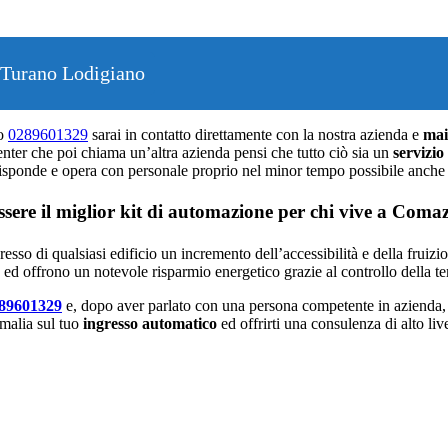
p Turano Lodigiano
ro
0289601329
sarai in contatto direttamente con la nostra azienda e
mai
enter che poi chiama un’altra azienda pensi che tutto ciò sia un
servizio
isponde e opera con personale proprio nel minor tempo possibile anche
ere il miglior kit di automazione per chi vive a Coma
resso di qualsiasi edificio un incremento dell’accessibilità e della fruiz
e ed offrono un notevole risparmio energetico grazie al controllo della t
89601329
e, dopo aver parlato con una persona competente in azienda, n
omalia sul tuo
ingresso automatico
ed offrirti una consulenza di alto live