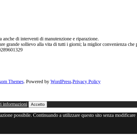
 anche di interventi di manutenzione e riparazione.
grande sollievo alla vita di tutti i giorni; la miglior convenienza che p
o 0289601329
som Themes
. Powered by
WordPress
.
Privacy Policy
i informazioni
Accetto
igazione possibile. Continuando a utilizzare questo sito senza modificare