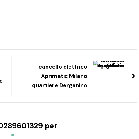
cancello elettrico
c
Aprimatic Milano
io
quartiere Derganino
0289601329 per