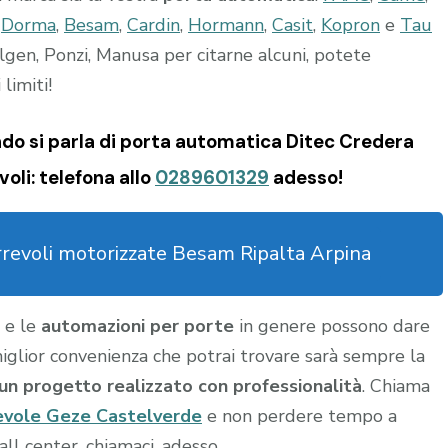
,
Dorma
,
Besam
,
Cardin
,
Hormann
,
Casit
,
Kopron
e
Tau
lgen, Ponzi, Manusa per citarne alcuni, potete
limiti!
do si parla di porta automatica Ditec Credera
oli: telefona allo
0289601329
adesso!
rrevoli motorizzate Besam Ripalta Arpina
o
e le
automazioni per porte
in genere possono dare
a miglior convenienza che potrai trovare sarà sempre la
u un progetto realizzato con professionalità
. Chiama
evole Geze Castelverde
e non perdere tempo a
all center, chiamaci, adesso.