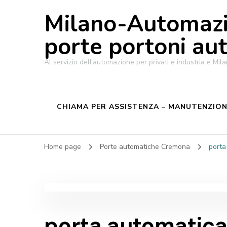
Milano-Automazi
porte portoni au
Al servizio dell'automazione per privati e industria e M
CHIAMA PER ASSISTENZA – MANUTENZIONE
Home page
Porte automatiche Cremona
porta
porta automatica