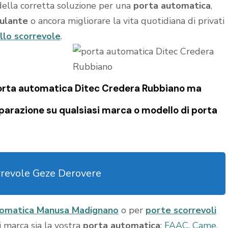
della corretta soluzione per una
porta automatica
,
ulante
o ancora migliorare la vita quotidiana di privati
llo scorrevole
.
 porta automatica Ditec Credera Rubbiano ma
iparazione su qualsiasi marca o modello di porta
rrevole Geze Derovere
tomatica Manusa Madignano
o per
porte scorrevoli
si marca sia la vostra
porta automatica
:
FAAC
,
Came
,