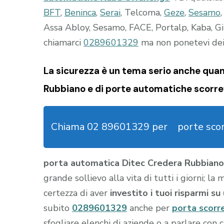
BFT
,
Beninca
,
Serai
, Telcoma,
Geze
,
Sesamo
Assa Abloy, Sesamo, FACE, Portalp, Kaba, Gi
chiamarci
0289601329
ma non ponetevi dei 
La sicurezza è un tema serio anche quan
Rubbiano e di porte automatiche scorrev
Chiama 02 89601329 per
porte sco
porta automatica Ditec Credera Rubbian
grande sollievo alla vita di tutti i giorni; l
certezza di aver
investito i tuoi risparmi s
subito
0289601329
anche per
porta scorr
sfogliare elenchi di aziende o a parlare con c