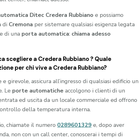
automatica Ditec Credera Rubbiano
e possiamo
a di
Cremona
per sistemare qualsiasi esigenza legata
ne di una
porta automatica
:
chiama adesso
a scegliere a Credera Rubbiano ? Quale
zione per chi vive a Credera Rubbiano?
 girevole, assicura all’ingresso di qualsiasi edificio un
e. Le
porte automatiche
accolgono i clienti di un
n entrata ed uscita da un locale commerciale ed offrono
controllo della temperatura interna.
hio, chiamate il numero
0289601329
e, dopo aver
a, non con un call center, conoscerai i tempi di