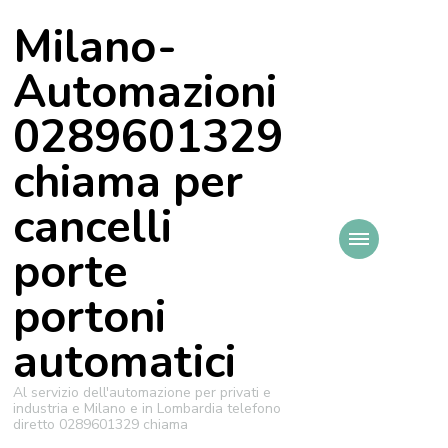
Milano-
Automazioni
0289601329
chiama per
cancelli
porte
portoni
automatici
Al servizio dell'automazione per privati e
industria e Milano e in Lombardia telefono
diretto 0289601329 chiama