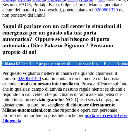
Sesamo, FACE, Portalp, Kaba, Gilgen, Ponzi, Manusa per citare
alcuni dei marchi più conosciuti, potete chiamarci
0289601329
ma
non ponetevi dei limiti!
Sogni di parlare con un call center in situazioni di
emergenza per un guasto alla tua porta
automatica? Oppure se hai bisogno di porta
automatica Ditec Palazzo Pignano ? Pensiamo
proprio di no!
Chiama 02 89601329 per
porte scorrevoli motorizzate Besam Ripalta Arpina
Per questo vogliamo mettere in chiaro che quando chiamerai il
numero
0289601329
sarai in contatto direttamente con la nostra
azienda e
mai con nessun intermediario
. Prova a riflettere sul fatto
che in qualsiasi campo di attività nessuno regala niente: se chiami e
risponde un call center che poi chiama un’altra azienda pensi che
tutto ciò sia un
servizio gratuito
?
NO
. Questi servizi di pagano,
giustamente, tu puoi ora
scegliere di chiamare direttamente
Milano-automazioni.com
che risponde e opera con personale
proprio nel minor tempo possibile anche per
porta scorrevole Geze
Olmeneta
.