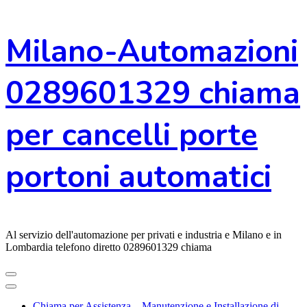
Vai
Milano-Automazioni
al
contenuto
0289601329 chiama
per cancelli porte
portoni automatici
Al servizio dell'automazione per privati e industria e Milano e in
Lombardia telefono diretto 0289601329 chiama
Chiama per Assistenza – Manutenzione e Installazione di