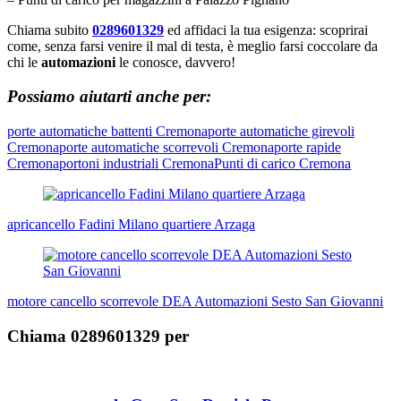
Chiama subito
0289601329
ed affidaci la tua esigenza: scoprirai
come, senza farsi venire il mal di testa, è meglio farsi coccolare da
chi le
automazioni
le conosce, davvero!
Possiamo aiutarti anche per:
porte automatiche battenti Cremona
porte automatiche girevoli
Cremona
porte automatiche scorrevoli Cremona
porte rapide
Cremona
portoni industriali Cremona
Punti di carico Cremona
Navigazione
articoli
apricancello Fadini Milano quartiere Arzaga
motore cancello scorrevole DEA Automazioni Sesto San Giovanni
Chiama 0289601329 per