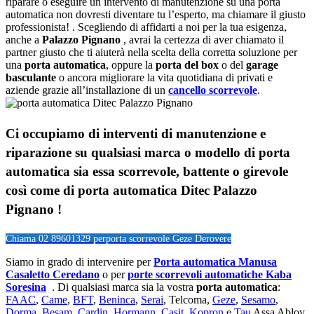
riparare o eseguire un intervento di manutenzione su una porta
automatica non dovresti diventare tu l’esperto, ma chiamare il giusto
professionista! . Scegliendo di affidarti a noi per la tua esigenza,
anche a
Palazzo Pignano
, avrai la certezza di aver chiamato il
partner giusto che ti aiuterà nella scelta della corretta soluzione per
una
porta automatica
, oppure la
porta del box
o del
garage
basculante
o ancora migliorare la vita quotidiana di privati e
aziende grazie all’installazione di un
cancello scorrevole
.
Ci occupiamo di
interventi di manutenzione e
riparazione su qualsiasi marca o modello di porta
automatica sia essa scorrevole, battente o girevole
così come di
porta automatica Ditec Palazzo
Pignano !
Chiama 02 89601329 per
porta scorrevole Geze Derovere
Siamo in grado di intervenire per
Porta automatica Manusa
Casaletto Ceredano
o per
porte scorrevoli automatiche Kaba
Soresina
. Di qualsiasi marca sia la vostra
porta automatica
:
FAAC
,
Came
,
BFT
,
Beninca
,
Serai
, Telcoma,
Geze
,
Sesamo
,
Dorma
,
Besam
,
Cardin
,
Hormann
,
Casit
,
Kopron
e
Tau
Assa Abloy,