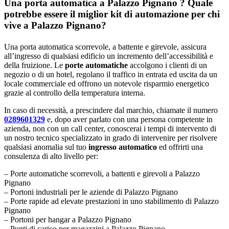
Una porta automatica a Palazzo Pignano ? Quale
potrebbe essere il miglior kit di automazione per chi
vive a Palazzo Pignano?
Una porta automatica scorrevole, a battente e girevole, assicura
all’ingresso di qualsiasi edificio un incremento dell’accessibilità e
della fruizione. Le
porte automatiche
accolgono i clienti di un
negozio o di un hotel, regolano il traffico in entrata ed uscita da un
locale commerciale ed offrono un notevole risparmio energetico
grazie al controllo della temperatura interna.
In caso di necessità, a prescindere dal marchio, chiamate il numero
0289601329
e, dopo aver parlato con una persona competente in
azienda, non con un call center, conoscerai i tempi di intervento di
un nostro tecnico specializzato in grado di intervenire per risolvere
qualsiasi anomalia sul tuo
ingresso automatico
ed offrirti una
consulenza di alto livello per:
– Porte automatiche scorrevoli, a battenti e girevoli a Palazzo
Pignano
– Portoni industriali per le aziende di Palazzo Pignano
– Porte rapide ad elevate prestazioni in uno stabilimento di Palazzo
Pignano
– Portoni per hangar a Palazzo Pignano
– Punti di carico per magazzini a Palazzo Pignano