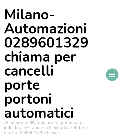
Milano-
Automazioni
0289601329
chiama per
cancelli
porte
portoni
automatici
Al servizio dell'automazione per privati e
industria e Milano e in Lombardia telefono
diretto 0289601329 chiama