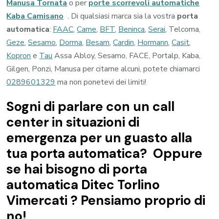
Manusa Tornata
o per
porte scorrevoli automatiche
Kaba Camisano
. Di qualsiasi marca sia la vostra
porta
automatica
:
FAAC
,
Came
,
BFT
,
Beninca
,
Serai
, Telcoma,
Geze
,
Sesamo
,
Dorma
,
Besam
,
Cardin
,
Hormann
,
Casit
,
Kopron
e
Tau
Assa Abloy, Sesamo, FACE, Portalp, Kaba,
Gilgen, Ponzi, Manusa per citarne alcuni, potete chiamarci
0289601329
ma non ponetevi dei limiti!
Sogni di parlare con un call
center in situazioni di
emergenza per un guasto alla
tua porta automatica? Oppure
se hai bisogno di porta
automatica Ditec Torlino
Vimercati ? Pensiamo proprio di
no!