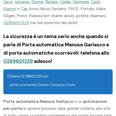
Geze
,
Sesamo
,
Dorma
,
Besam
,
Cardin
,
Hormann
,
Casit
,
Kopron
e
Tau
Assa Abloy, Sesamo, FACE, Portalp, Kaba,
Gilgen, Ponzi, Manusa per citarne alcuni, potete chiamarci
0289601329
ma non ponetevi dei limiti!
La sicurezza è un tema serio anche quando si
parla di Porta automatica Manusa Garlasco e
di porte automatiche scorrevoli: telefona allo
0289601329
adesso!
Chiama 02 89601329 per
porta scorrevole Dorma Torrazza Coste
Porta automatica Manusa Garlasco
e le
automazioni
per porte
in genere possono dare grande sollievo alla vita
di tutti i giorni; la miglior convenienza che potrai trovare sarà