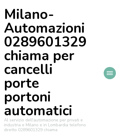
Milano-
Automazioni
0289601329
chiama per
cancelli
porte
portoni
automatici
Al servizio dell'automazione per privati e
industria e Milano e in Lombardia telefono
diretto 0289601329 chiama