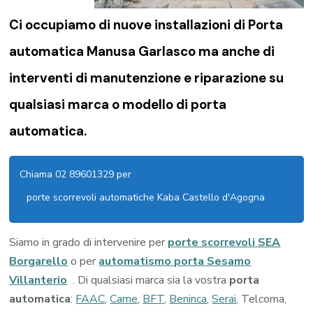
Ci occupiamo di nuove installazioni di Porta
automatica Manusa Garlasco ma anche di
interventi di manutenzione e riparazione su
qualsiasi marca o modello di porta
automatica.
Chiama 02 89601329 per
porte scorrevoli automatiche Kaba Castello d'Agogna
Siamo in grado di intervenire per
porte scorrevoli SEA
Borgarello
o per
automatismo porta Sesamo
Villanterio
. Di qualsiasi marca sia la vostra
porta
automatica
:
FAAC
,
Came
,
BFT
,
Beninca
,
Serai
, Telcoma,